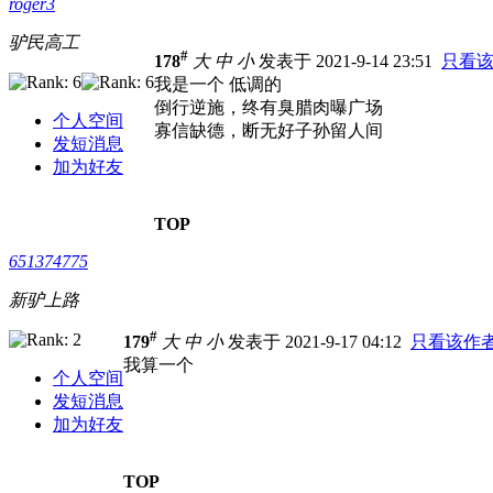
roger3
驴民高工
#
178
大
中
小
发表于 2021-9-14 23:51
只看
我是一个 低调的
倒行逆施，终有臭腊肉曝广场
个人空间
寡信缺德，断无好子孙留人间
发短消息
加为好友
TOP
651374775
新驴上路
#
179
大
中
小
发表于 2021-9-17 04:12
只看该作
我算一个
个人空间
发短消息
加为好友
TOP