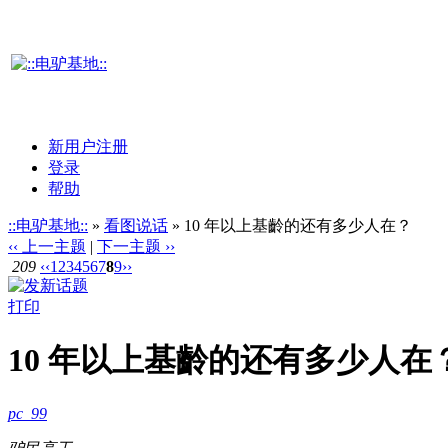
新用户注册
登录
帮助
::电驴基地::
»
看图说话
» 10 年以上基齡的还有多少人在？
‹‹ 上一主题
|
下一主题 ››
209
‹‹
1
2
3
4
5
6
7
8
9
››
打印
10 年以上基齡的还有多少人在
pc_99