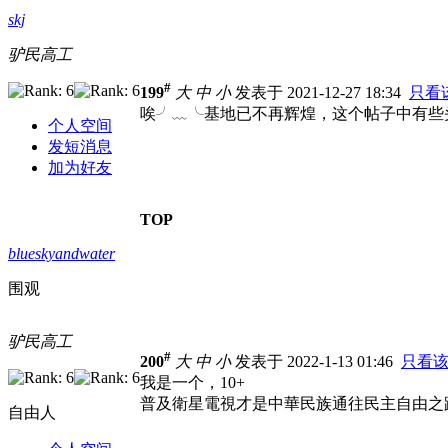
skj
驴民高工
#
199
大
中
小
发表于 2021-12-27 18:34
只看
唉╯﹏╰基地已不再辉煌，这个帖子中有些
个人空间
发短消息
加为好友
TOP
blueskyandwater
围观
驴民高工
#
200
大
中
小
发表于 2022-1-13 01:46
只看
我是一个，10+
普及衛星電視才是中華民族通往民主自由之
自由人