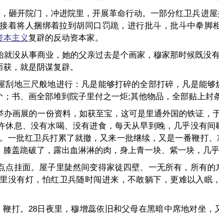
大棒，砸开院门，冲进院里，开展革命行动。一部分红卫兵进
接着将人捆绑着拉到胡同口罚跪，进行批斗，批斗中拳脚
资本主义
复辟的反动资本家。
始就没从事商业，她的父亲过去是个画家，穆家那时候既没有
而获，就是阴谋复辟。
屋刮地三尺般地进行：凡是能够打碎的全部打碎，凡是能够
个；书、画全部堆到院子里付之一炬;其他物品，全部贴上封
举办画展的一份资料，如获至宝，这可是里通外国的铁证，于
许休息、没有水喝、没有进食，每天从早到晚，几乎没有间
死”。一批红卫兵打累了就撤，又来一批继续，又是一番鞭打
，膝盖跪破了，露出血淋淋的肉，身上青一块、紫一块，几
点点挂面。屋子里陡然间变得家徒四壁、一无所有，所有的
里没有灯，怕红卫兵随时闯进来，不敢躺下，更难以入眠
跪、鞭打。28日夜里，穆增蕊依旧和父母在黑暗中席地对坐