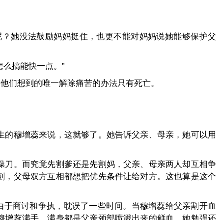
呢？她没法鼓励妈妈挺住，也更不能对妈妈说她能够保护父
么搞能快一点。”
，他们想到的唯一解除痛苦的办法只有死亡。
生的穆增蕊来说，这就够了。她告诉父亲、母亲，她可以用
操刀。而究竟先割爹还是先割妈，父亲、母亲两人却互相争
刻，父母双方互相都想把优先条件让给对方。这也算是这个
由于商讨和争执，耽误了一些时间。当穆增蕊给父亲割开血
穆增蕊满手、满身都是父亲颈部喷溅出来的鲜血。她勉强还