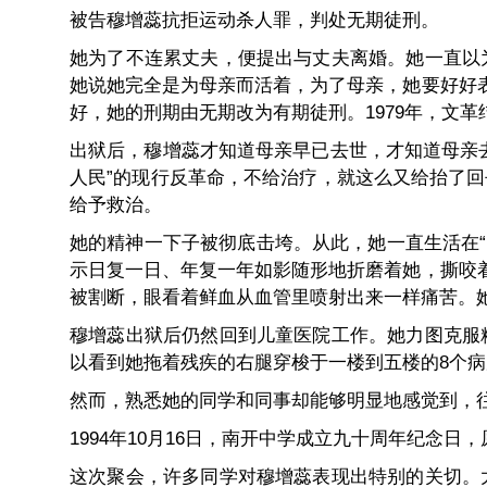
被告穆增蕊抗拒运动杀人罪，判处无期徒刑。
她为了不连累丈夫，便提出与丈夫离婚。她一直以
她说她完全是为母亲而活着，为了母亲，她要好好
好，她的刑期由无期改为有期徒刑。1979年，文
出狱后，穆增蕊才知道母亲早已去世，才知道母亲
人民”的现行反革命，不给治疗，就这么又给抬了
给予救治。
她的精神一下子被彻底击垮。从此，她一直生活在“
示日复一日、年复一年如影随形地折磨着她，撕咬
被割断，眼看着鲜血从血管里喷射出来一样痛苦。
穆增蕊出狱后仍然回到儿童医院工作。她力图克服
以看到她拖着残疾的右腿穿梭于一楼到五楼的8个病
然而，熟悉她的同学和同事却能够明显地感觉到，
1994年10月16日，南开中学成立九十周年纪念
这次聚会，许多同学对穆增蕊表现出特别的关切。