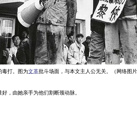
的毒打。图为
文革
批斗场面，与本文主人公无关。（网络图
量好，由她亲手为他们割断颈动脉。
。