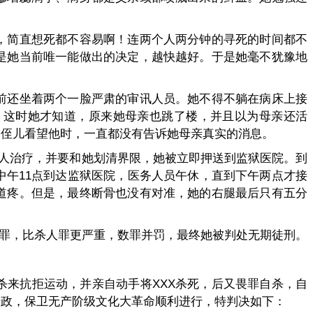
，简直想死都不容易啊！连两个人两分钟的寻死的时间都不
是她当前唯一能做出的决定，越快越好。于是她毫不犹豫地
前还坐着两个一脸严肃的审讯人员。她不得不躺在病床上接
。这时她才知道，原来她母亲也跳了楼，并且以为母亲还活
和侄儿看望他时，一直都没有告诉她母亲真实的消息。
犯人治疗，并要和她划清界限，她被立即押送到监狱医院。到
午11点到达监狱医院，医务人员午休，直到下午两点才接
道疼。但是，最终断骨也没有对准，她的右腿最后只有五分
罪，比杀人罪更严重，数罪并罚，最终她被判处无期徒刑。
杀来抗拒运动，并亲自动手将XXX杀死，后又畏罪自杀，自
专政，保卫无产阶级文化大革命顺利进行，特判决如下：