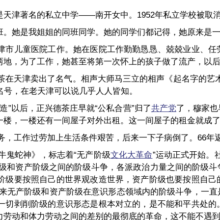
是天津著名的私立中学——南开女中。1952年私立学校被取
班。她是我姐姐的同班同学。她的同学们都记得，她原来是
津市儿童医院工作。她在医院工作勤勤恳恳、兢兢业业、任
两地，为了工作，她甚至将第一次怀上的孩子做了流产，以
茶在天津卖出了名气。相声大师马三立的相声《起名字的艺
的名号，在老天津可以说几乎人人皆知。
造”以后，正兴德茶庄早就“公私合营”归了
共产党
了，穆家也
一楼，一楼还有一间屋子对外出租。这一间屋子的租金就成
乡服务，工作过劳加上生活条件艰苦，后来一下子病倒了。66
牛鬼蛇神》，标志着“无产阶级
文化大革命
”运动正式开始。
阶级和资产阶级之间的阶级斗争，各派政治力量之间的阶级斗
阶级要按照自己的世界观改造世界，资产阶级也要按照自己
年以来无产阶级和资产阶级在意识形态领域内的阶级斗争，一
一切剥削阶级的意识形态是根本对立的，是不能和平共处的
力劳动和体力劳动之间的差别的最彻底的革命，这不能不遇到