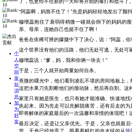
了，也更经不住新的一天即将开始的毒打和批斗了
“阿蕊啊，妈熬不住了！”先是妈妈轻轻地发出了颤
穆增蕊抱住了衰弱得稍微一碰就会倒下的妈妈的瘦
亲、母亲，连她自己也挺不住了啊！
爸爸在依稀可辨的朦胧中下了决心，说：“阿蕊，你
这个世界没有他们的活路，他们无处可逃，无处可
个
人
穆增蕊说：“爹，妈，我和你俩一块去！”
空
于是，三个人就开始商量如何自杀。
间
发
熹微的曙光中，他们看到凌乱不堪的房间地板上，
短
这把水果刀先割断他们的颈动脉，然后再自割。这
消
息
家里只有她是医生，也只有她才能准确、快速地找
加
执起来。因为先走可以先解脱痛苦，还有后走的为
为
即将解体的家庭最后的一次温馨和亲情的体现吧！
好
友
最后决定，还是让父亲优先。于是，父亲也就最后
管，天色已经放亮了。眼看着鲜红的血水猛的从
颈