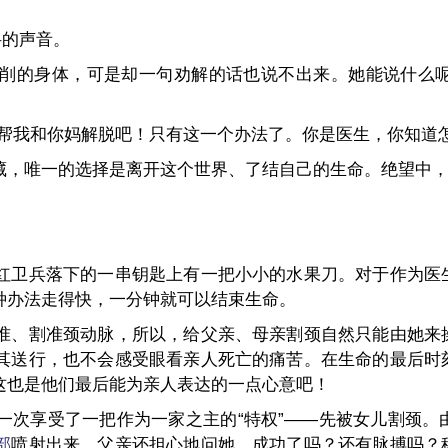
。
抖的声音。
削的身体，可是却一句劝解的话也说不出来。她能说什么
帮我和你妈解脱吧！只有这一个办法了。你是医生，你知道怎
藏，唯一的选择是离开这个世界、了结自己的生命。绝望中
红卫兵落下的一串钥匙上有一把小小的水果刀。对于作为医
种办法走得快，一分钟就可以结束生命。
准、割准颈动脉，所以，给父亲、母亲割颈自然只能由她来
其送行，也不会感受眼看亲人死亡的痛苦。在生命的最后时
这也是他们最后能为亲人表达的一点心意吧！
一次享受了一把作为一家之主的“特权”——先被女儿割颈。
部
喷射出来，父亲还担心地问她，成功了吗？还有脉搏吗？