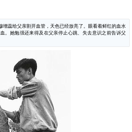
当穆增蕊给父亲割开血管，天色已经放亮了。眼看着鲜红的血水
鲜血。她勉强还来得及在父亲停止心跳、失去意识之前告诉父