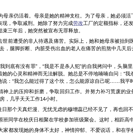
为母亲仍活着。母亲是她的精神支柱。为了母亲，她必须活
表现，争取减刑。她除了努力完成
劳改
工厂的定额指标，还发
革结束三年后，她突然被宣布无罪释放。
去世前遭受的非人待遇及痛苦。实际上，她和她母亲被抬到医
回去，腿脚折断、内脏受伤出血的老人在痛苦的煎熬中几天后
我到底有没有罪”，“我是不是杀人犯”的自我拷问中，头脑里
着她的心灵和精神而无法解脱。她总是不停地喃喃自问：“我
她说：“我怎么能过得了这个坎，怎么能原谅自己呢……我平
精神上的压抑和折磨，争取回归工作。并努力补习荒废的业
房，几乎天天工作14小时。
往日那个天真烂漫、无忧无虑的穆增蕊已经不见了，再也回
日，原班同学在校庆日相聚在学校参加班级聚会。这时，相距高
大家都发现她的身体不太好，神情抑郁、不爱说话，和在学