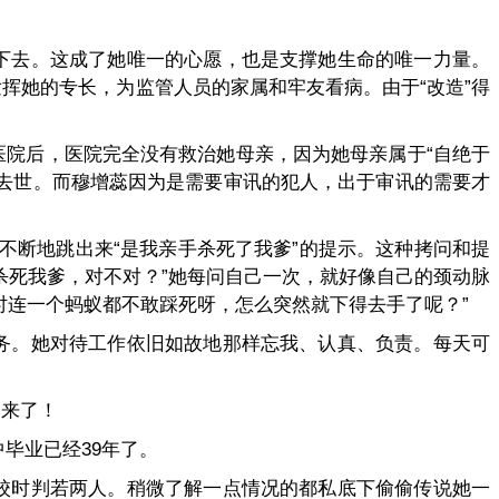
下去。这成了她唯一的心愿，也是支撑她生命的唯一力量。
挥她的专长，为监管人员的家属和牢友看病。由于“改造”得
院后，医院完全没有救治她母亲，因为她母亲属于“自绝于
去世。而穆增蕊因为是需要审讯的犯人，出于审讯的需要才
不断地跳出来“是我亲手杀死了我爹”的提示。这种拷问和提
杀死我爹，对不对？”她每问自己一次，就好像自己的颈动脉
时连一个蚂蚁都不敢踩死呀，怎么突然就下得去手了呢？”
务。她对待工作依旧如故地那样忘我、认真、负责。每天可
不来了！
中毕业已经39年了。
校时判若两人。稍微了解一点情况的都私底下偷偷传说她一