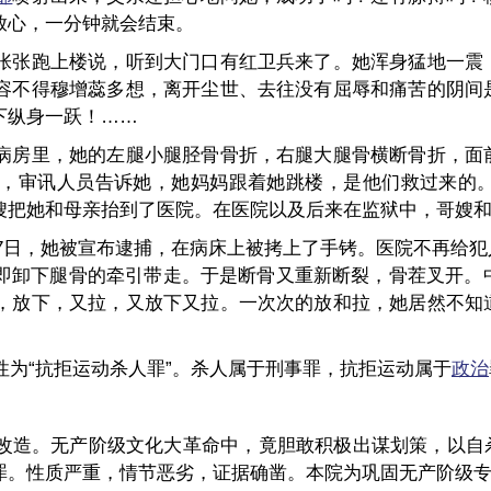
放心，一分钟就会结束。
张张跑上楼说，听到大门口有红卫兵来了。她浑身猛地一震
容不得穆增蕊多想，离开尘世、去往没有屈辱和痛苦的阴间
下纵身一跃！……
病房里，她的左腿小腿胫骨骨折，右腿大腿骨横断骨折，面
，审讯人员告诉她，她妈妈跟着她跳楼，是他们救过来的
嫂把她和母亲抬到了医院。在医院以及后来在监狱中，哥嫂
9月7日，她被宣布逮捕，在病床上被拷上了手铐。医院不再给
即卸下腿骨的牵引带走。于是断骨又重新断裂，骨茬叉开。中
，放下，又拉，又放下又拉。一次次的放和拉，她居然不知
性为“抗拒运动杀人罪”。杀人属于刑事罪，抗拒运动属于
政治
改造。无产阶级文化大革命中，竟胆敢积极出谋划策，以自
罪。性质严重，情节恶劣，证据确凿。本院为巩固无产阶级