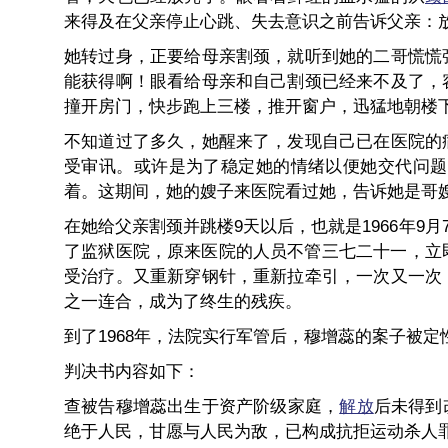
来得及在父亲停止心跳、失去意识之前告诉父亲：
她转过身，正要给母亲割颈，就听到她的二哥慌慌
能获得啊！眼看给母亲和自己割颈已经来不及了，
撞开房门，快步跑上三楼，推开窗户，迅猛地朝楼
不知道过了多久，她醒来了，发现自己已在医院的
受审讯。或许是为了稳定她的情绪以便她交代问题
着。这期间，她的嫂子来医院看过她，告诉她是哥
在她给父亲割颈并跳楼9天以后，也就是1966年
了监狱医院，原来医院的人员不管三七二十一，立
受治疗。又重新穿钢针，重新拉牵引，一次又一次
之一连合，成为了终生的残疾。
到了1968年，法院实行军管后，穆增蕊的案子被定
判决书内容如下：
查被告穆增蕊出生于资产阶级家庭，
解放
后未得到
绝于人民，甘愿与人民为敌，已构成抗拒运动杀人