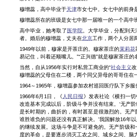
穆增蕊，高中毕业于
天津
市女七中。女七中的前身
穆增蕊所在的班级是女七中那一届唯一的一个高中
高中毕业，她考取了
医学院
。大学毕业，分配到天
者。婚后的穆增蕊，丈夫在
北京
工作，两个人分居
1949年以前，穆家是开茶庄的。穆家茶庄的
茉莉花
易记住，叫着还顺嘴儿。”“正兴德”就是穆家茶庄
当然，自从1956年实行对私营工商业的“
社会主义
改
穆增蕊的父母住在二楼，两个同父异母的哥哥住在
1964～1965年，穆增蕊参加农村巡回医疗队下
1966年6月1日，《
人民日报
》发表社论《横扫一切
改造基本完成以后，阶级斗争并没有结束。‘无产
是长时期的，曲折的，有时甚至是很激烈的。无产
谁胜谁负的问题还没有真正解决。’我国解放16
的继续发展。这场斗争是不可避免的。无产阶级和
度的革命，是要逐步消灭工农之间、城乡之间、脑