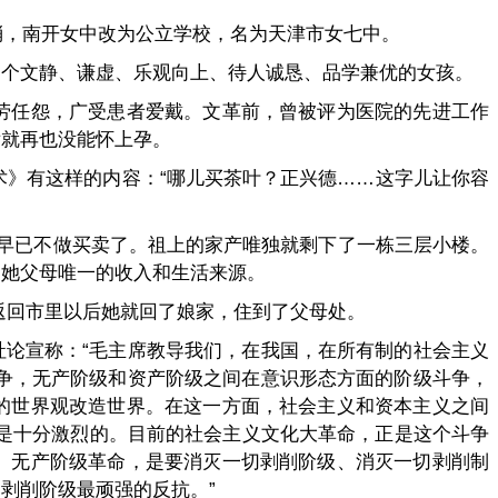
消，南开女中改为公立学校，名为天津市女七中。
一个文静、谦虚、乐观向上、待人诚恳、品学兼优的女孩。
劳任怨，广受患者爱戴。文革前，曾被评为医院的先进工作
后就再也没能怀上孕。
术》有这样的内容：“哪儿买茶叶？正兴德……这字儿让你容
早已不做买卖了。祖上的家产唯独就剩下了一栋三层小楼。
了她父母唯一的收入和生活来源。
年返回市里以后她就回了娘家，住到了父母处。
社论宣称：“毛主席教导我们，在我国，在所有制的社会主义
争，无产阶级和资产阶级之间在意识形态方面的阶级斗争，
的世界观改造世界。在这一方面，社会主义和资本主义之间
直是十分激烈的。目前的社会主义文化大革命，正是这个斗争
。无产阶级革命，是要消灭一切剥削阶级、消灭一切剥削制
剥削阶级最顽强的反抗。”