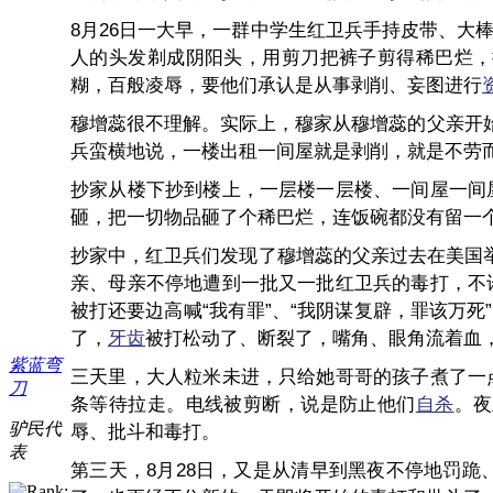
8月26日一大早，一群中学生红卫兵手持皮带、
人的头发剃成阴阳头，用剪刀把裤子剪得稀巴烂，
糊，百般凌辱，要他们承认是从事剥削、妄图进行
穆增蕊很不理解。实际上，穆家从穆增蕊的父亲开
兵蛮横地说，一楼出租一间屋就是剥削，就是不劳
抄家从楼下抄到楼上，一层楼一层楼、一间屋一间
砸，把一切物品砸了个稀巴烂，连饭碗都没有留一
抄家中，红卫兵们发现了穆增蕊的父亲过去在美国
亲、母亲不停地遭到一批又一批红卫兵的毒打，不
被打还要边高喊“我有罪”、“我阴谋复辟，罪该万
了，
牙齿
被打松动了、断裂了，嘴角、眼角流着血
紫蓝弯
三天里，大人粒米未进，只给她哥哥的孩子煮了一
刀
条等待拉走。电线被剪断，说是防止他们
自杀
。夜
驴民代
辱、批斗和毒打。
表
第三天，8月28日，又是从清早到黑夜不停地罚