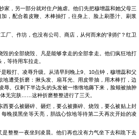
屋抄家，另一部分就对住户施虐。他们先把穆增蕊和她父母三
相加，配合着皮鞭、木棒抽打，往身上、脸上刷墨汁、刷浆
工厂、作坊，也没有公司、商店，从何而来的“剥削”？红卫
烧毁的全部烧毁、凡是能够拿走的全部拿走。他们疯狂地打
条，等待用车拉走。
是殴打、凌辱升级。从清早到晚上9、10点钟，穆增蕊和父
歇地遭受折磨：揪头发、扇耳光、用皮带抽，用木棒打，边
、凌辱。仅剩下半边头的头发被一绺绺地薅下来，脸颊被抽肿
乎体无完肤……这种折磨整整进行了三天。
东西要么被砸碎、砸烂，要么被撕碎、烧毁，要么被贴上封
，每晚摸黑坐等天亮，胆战心惊地等待第二天再次开始的凌
，又是整整一夜坐到凌晨。他们再也没有力气坐下去和跪下去