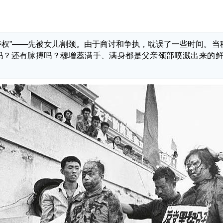
特权”——先被女儿割颈。由于商讨和争执，耽误了一些时间。
吗？还有脉搏吗？穆增蕊满手、满身都是父亲颈部喷溅出来的