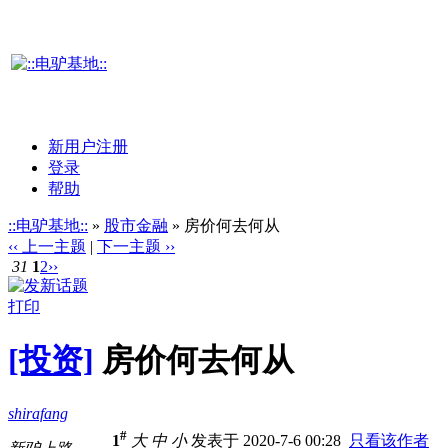
新用户注册
登录
帮助
::电驴基地::
»
股市金融
» 房价何去何从
‹‹ 上一主题
|
下一主题 ››
31
1
2
››
打印
[投资]
房价何去何从
shirafang
#
1
大
中
小
发表于 2020-7-6 00:28
只看该作者