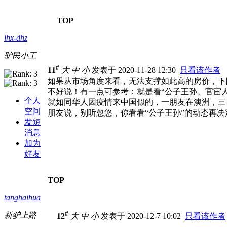
TOP
lhx-dhz
驴民小工
#
11
大
中
小
发表于 2020-11-28 12:30
只看该作者
如果从市场角度来看，无法支撑如此高的房价，下
不好说！有一点可参考：就是看“公子王孙、官宦
个人
就如同华人因疫情来中国似的，一朋友在澳洲，三
空间
朋友说，别听忽悠，你看看“公子王孙”的动态再决
发短
消息
加为
好友
TOP
tanghaihua
#
新驴上路
12
大
中
小
发表于 2020-12-7 10:02
只看该作者