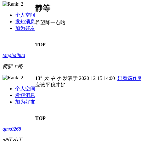
静等
个人空间
发短消息
希望降一点咯
加为好友
TOP
tanghaihua
新驴上路
#
13
大
中
小
发表于 2020-12-15 14:00
只看该作
应该平稳才好
个人空间
发短消息
加为好友
TOP
qmx0268
驴民小工