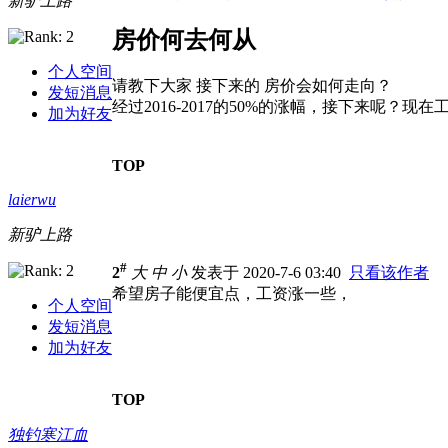
新驴上路
房价何去何从
个人空间
请教下大家 接下来的 房价会如何走向？
发短消息
经过2016-2017的50%的涨幅，接下来呢？
加为好友
TOP
laierwu
新驴上路
#
2
大
中
小
发表于 2020-7-6 03:40
只看该作者
希望房子能便宜点，工资涨一些，
个人空间
发短消息
加为好友
TOP
独钓寒江血