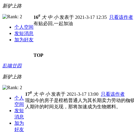
新驴上路
#
16
大
中
小
发表于 2021-3-17 12:35
只看该作者
有贴必回,一起加油
个人空间
发短消息
加为好友
TOP
乱噏廿四
新驴上路
#
17
大
中
小
发表于 2021-3-17 13:00
只看该作者
个人
现如今的房子是桎梏普通人为其长期卖力劳动的枷
空间
人期许的时间兑现，那将加速成为生物燃料。
发短
消息
加为
好友