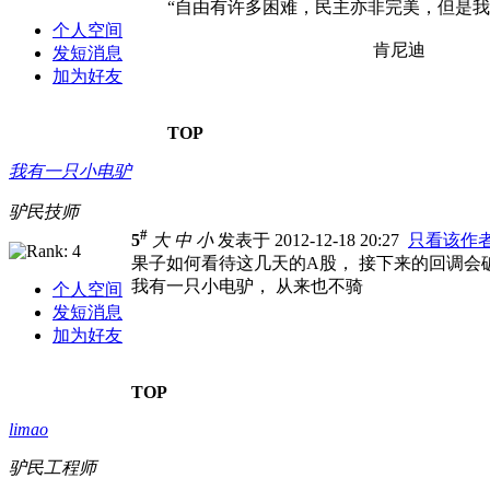
“自由有许多困难，民主亦非完美，但是
个人空间
肯尼迪
发短消息
加为好友
TOP
我有一只小电驴
驴民技师
#
5
大
中
小
发表于 2012-12-18 20:27
只看该作
果子如何看待这几天的A股， 接下来的回调会
我有一只小电驴， 从来也不骑
个人空间
发短消息
加为好友
TOP
limao
驴民工程师