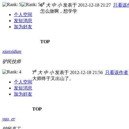
#
6
大
中
小
发表于 2012-12-18 21:27
只看该
怎么做啊，想学学
个人空间
发短消息
加为好友
TOP
xianxidian
驴民技师
#
7
大
中
小
发表于 2012-12-18 21:56
只看该作者
大师终于又出山了。
个人空间
发短消息
加为好友
TOP
yao_er
驴民高工