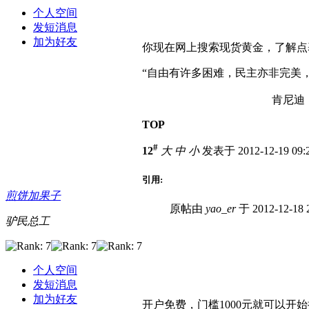
个人空间
发短消息
加为好友
你现在网上搜索现货黄金，了解点
“自由有许多困难，民主亦非完美
肯尼迪
TOP
#
12
大
中
小
发表于 2012-12-19 09
引用:
煎饼加果子
原帖由
yao_er
于 2012-12-18
驴民总工
个人空间
发短消息
加为好友
开户免费，门槛1000元就可以开