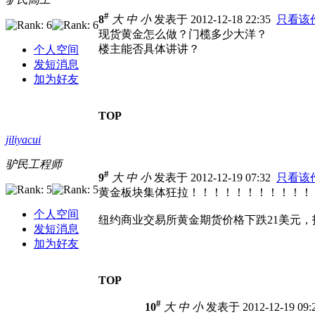
#
8
大
中
小
发表于 2012-12-18 22:35
只看该
现货黄金怎么做？门榄多少大洋？
楼主能否具体讲讲？
个人空间
发短消息
加为好友
TOP
jiliyacui
驴民工程师
#
9
大
中
小
发表于 2012-12-19 07:32
只看该
黄金板块集体狂拉！！！！！！！！！！！
个人空间
纽约商业交易所黄金期货价格下跌21美元，报
发短消息
加为好友
TOP
#
10
大
中
小
发表于 2012-12-19 09