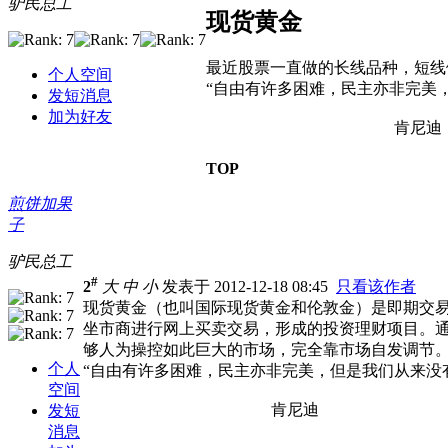
驴民总工
现货黄金
最近股票一直做的长线品种，短线
个人空间
“自由有许多困难，民主亦非完美
发短消息
加为好友
肯尼迪
TOP
煎饼加果
子
驴民总工
#
2
大
中
小
发表于 2012-12-18 08:45
只看该作者
现货黄金（也叫国际现货黄金和伦敦金）是即期交
坐市商进行网上买卖交易，形成的投资理财项目。通
够人为操控如此巨大的市场，完全靠市场自发调节
个人
“自由有许多困难，民主亦非完美，但是我们从来没
空间
肯尼迪
发短
消息