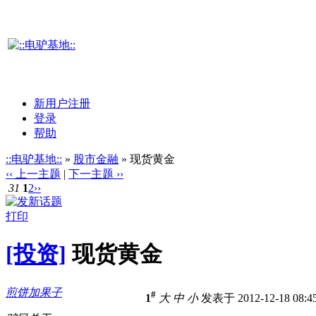
新用户注册
登录
帮助
::电驴基地::
»
股市金融
» 现货黄金
‹‹ 上一主题
|
下一主题 ››
31
1
2
››
打印
[投资]
现货黄金
煎饼加果子
#
1
大
中
小
发表于 2012-12-18 08: