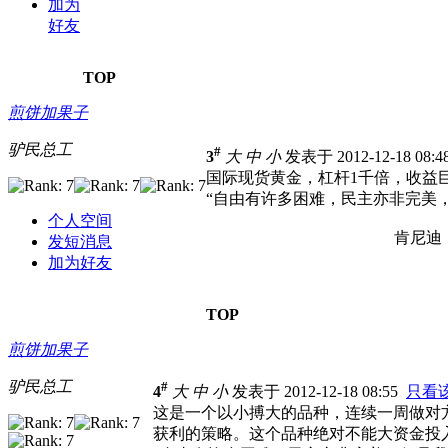
加为
好友
TOP
煎饼加果子
驴民总工
#
3
大
中
小
发表于 2012-12-18 08:
国际现货黄金，杠杆1千倍，收益
“自由有许多困难，民主亦非完美
个人空间
肯尼迪
发短消息
加为好友
TOP
煎饼加果子
驴民总工
#
4
大
中
小
发表于 2012-12-18 08:55
只看
这是一个以小搏大的品种，连续一周做对
获利的策略。这个品种绝对不能大资金投