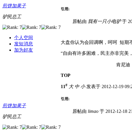
煎饼加果子
引用:
驴民总工
原帖由
我有一只小电驴
于 20
个人空间
大盘你认为会回调啊，呵呵 短期
发短消息
加为好友
“自由有许多困难，民主亦非完美
肯尼迪
TOP
#
11
大
中
小
发表于 2012-12-19 09
引用:
煎饼加果子
原帖由
limao
于 2012-12-18 
驴民总工