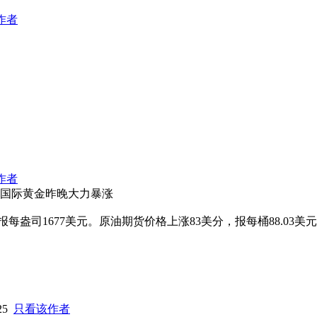
作者
作者
 国际黄金昨晚大力暴涨
每盎司1677美元。原油期货价格上涨83美分，报每桶88.03美
:25
只看该作者