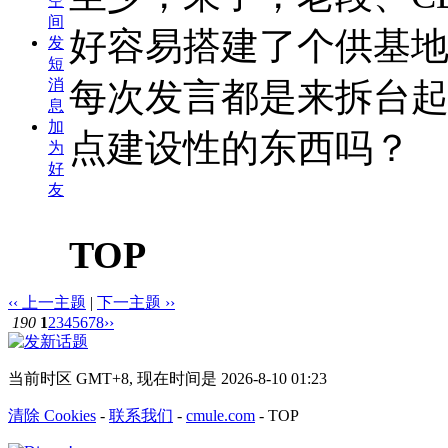
空
间
好容易搭建了个供基
发
短
每次发言都是来拆台
消
息
加
点建设性的东西吗？
为
好
友
TOP
‹‹ 上一主题
|
下一主题 ››
190
1
2
3
4
5
6
7
8
››
当前时区 GMT+8, 现在时间是 2026-8-10 01:23
清除 Cookies
-
联系我们
-
cmule.com
-
TOP