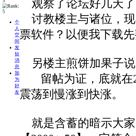
观察了论坛好几天了
讨教楼主与诸位，现
个
人
票软件？以便我下载先
空
间
发
短
另楼主煎饼加果子说
消
息
加
留帖为证，底就在215
为
好
震荡到慢涨到快涨。
友
就是含蓄的暗示大家大