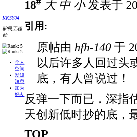
#
18
大
中
小
发表于 201
KKSY04
引用:
驴民工程
师
原帖由
hfh-140
于 20
以后许多人回过头或许
个人
空间
底，有人曾说过！
发短
消息
加为
好友
反弹一下而已，深指估
天创新低时抄的底，最
TOP