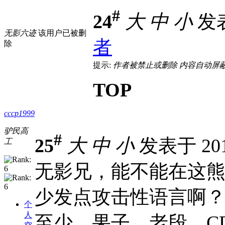
#
24
大
中
小
发表于
无影六迹
该用户已被删
者
除
提示:
作者被禁止或删除 内容自动屏
TOP
cccp1999
驴民高
#
25
大
中
小
发表于 2012
工
无影兄，能不能在这
少发点攻击性语言啊
个
人
至少，果子，老段、C