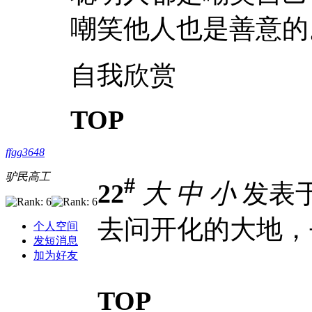
嘲笑他人也是善意的
自我欣赏
TOP
ffgg3648
驴民高工
#
22
大
中
小
发表于 2
去问开化的大地，
个人空间
发短消息
加为好友
TOP