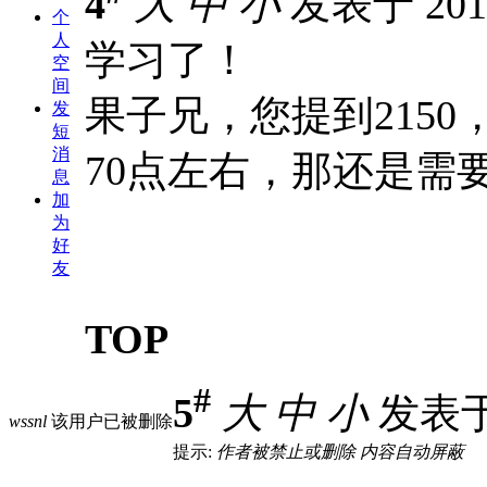
4
大
中
小
发表于 2012
个
人
学习了！
空
间
果子兄，您提到2150
发
短
消
70点左右，那还是需
息
加
为
好
友
TOP
#
5
大
中
小
发表于 2
wssnl
该用户已被删除
提示:
作者被禁止或删除 内容自动屏蔽