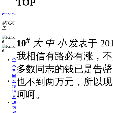
TOP
kehongw
驴民高
工
#
10
大
中
小
发表于 2012
我相信有路必有涨，不
个
人
多数同志的钱已是告罄
空
间
也不到两万元，所以现
发
短
呵呵。
消
息
加
为
好