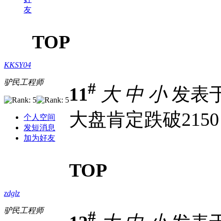
友
TOP
KKSY04
驴民工程师
#
11
大
中
小
发表于 2
大盘肯定跌破215
个人空间
发短消息
加为好友
TOP
zdglz
驴民工程师
#