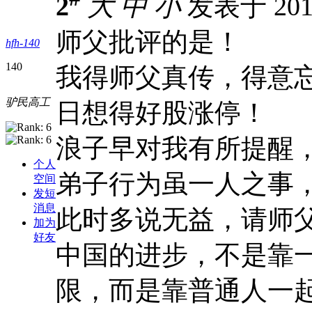
2
大
中
小
发表于 2012
师父批评的是！
hfh-140
140
我得师父真传，得意
驴民高工
日想得好股涨停！
浪子早对我有所提醒
个人
弟子行为虽一人之事
空间
发短
消息
此时多说无益，请师
加为
好友
中国的进步，不是靠
限，而是靠普通人一