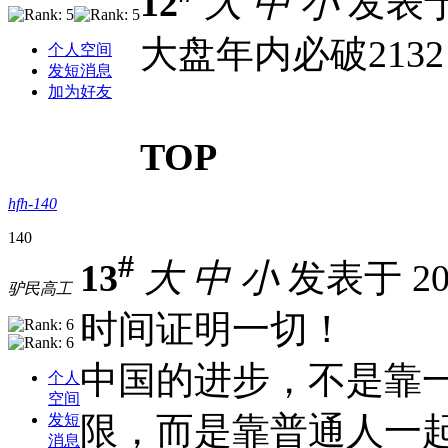
12
大
中
小
发表于 2
大盘年内必破213
个人空间
发短消息
加为好友
TOP
hfh-140
140
#
13
大
中
小
发表于 201
驴民高工
时间证明一切！
中国的进步，不是靠
个人
空间
限，而是靠普通人一
发短
消息