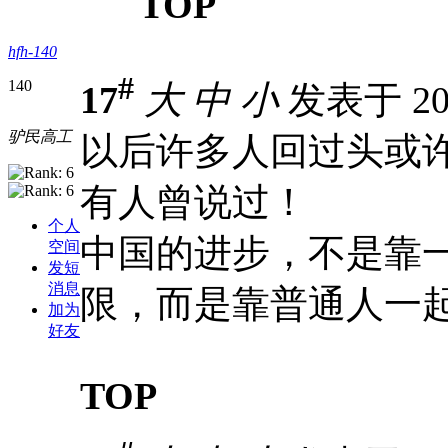
TOP
hfh-140
#
140
17
大
中
小
发表于 201
驴民高工
以后许多人回过头或许会
有人曾说过！
个人
中国的进步，不是靠
空间
发短
消息
限，而是靠普通人一
加为
好友
TOP