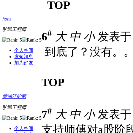
TOP
honz
驴民工程师
#
6
大
中
小
发表于 2
到底了？没有。
个人空间
发短消息
加为好友
TOP
黄浦江的网
驴民工程师
#
7
大
中
小
发表于 2
支持师傅对a股阶
个人空间