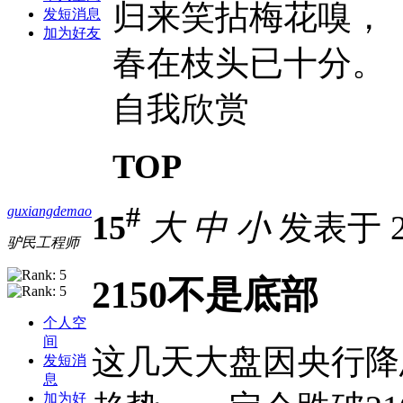
归来笑拈梅花嗅，
发短消息
加为好友
春在枝头已十分。
自我欣赏
TOP
#
guxiangdemao
15
大
中
小
发表于 20
驴民工程师
2150不是底部
个人空
间
这几天大盘因央行降
发短消
息
加为好