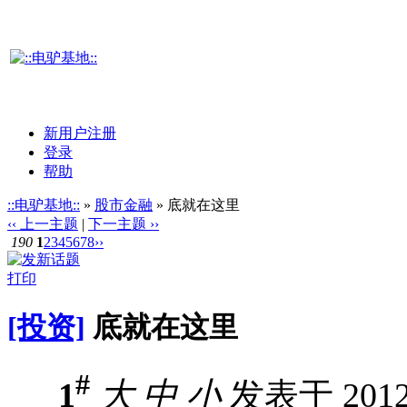
新用户注册
登录
帮助
::电驴基地::
»
股市金融
» 底就在这里
‹‹ 上一主题
|
下一主题 ››
190
1
2
3
4
5
6
7
8
››
打印
[投资]
底就在这里
#
1
大
中
小
发表于 2012-