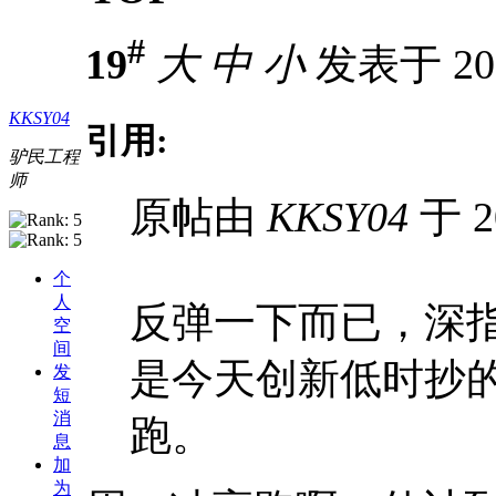
#
19
大
中
小
发表于 2012
KKSY04
引用:
驴民工程
师
原帖由
KKSY04
于 2
个
人
反弹一下而已，深指
空
间
是今天创新低时抄的
发
短
消
跑。
息
加
为