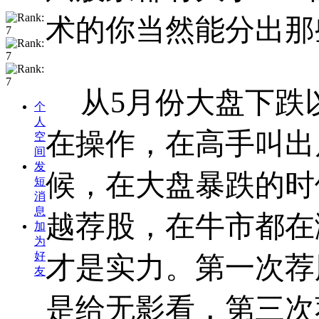
术的你当然能分出那
从
5
月份大盘下跌
个
人
在操作，在高手叫出
空
间
发
候，在大盘暴跌的时
短
消
息
越荐股，在牛市都在
加
为
好
才是实力。第一次荐
友
是给无影看，第三次