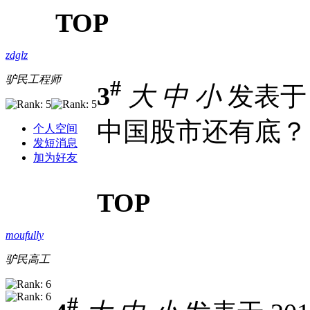
TOP
zdglz
驴民工程师
#
3
大
中
小
发表于 2
中国股市还有底？
个人空间
发短消息
加为好友
TOP
moufully
驴民高工
#