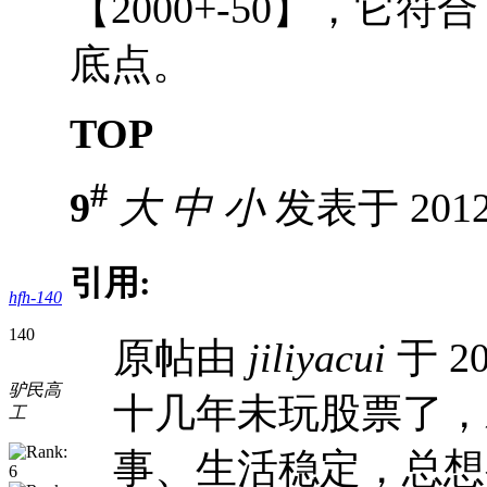
【2000+-50】，它符合
底点。
TOP
#
9
大
中
小
发表于 2012-
引用:
hfh-140
140
原帖由
jiliyacui
于 20
驴民高
十几年未玩股票了，
工
事、生活稳定，总想