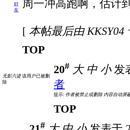
周一冲高跑啊，估计到不
好
友
[
本帖最后由 KKSY04 于 
TOP
#
20
大
中
小
发表于
无影六迹
该用户已被删
者
除
提示:
作者被禁止或删除 内容自动屏
TOP
#
21
大
中
小
发表于 20