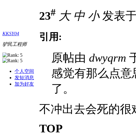
#
23
大
中
小
发表于 2
KKSY04
引用:
驴民工程师
原帖由
dwyqrm
于
感觉有那么点意
个人空间
发短消息
加为好友
了。
不冲出去会死的很
TOP