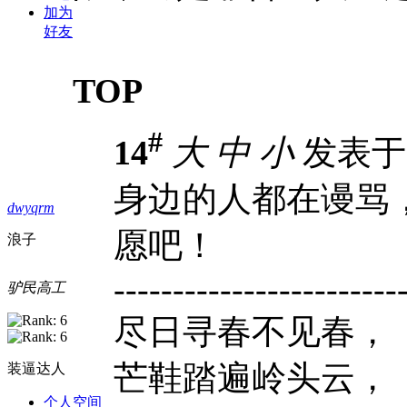
加为
好友
TOP
#
14
大
中
小
发表于 2
身边的人都在谩骂
dwyqrm
愿吧！
浪子
------------------------
驴民高工
尽日寻春不见春，
芒鞋踏遍岭头云，
装逼达人
个人空间