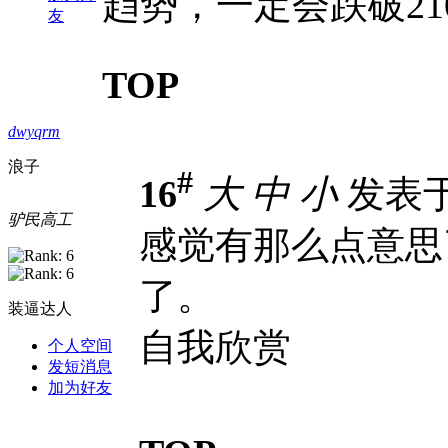
趋势，一定会跌破21
友
TOP
dwyqrm
浪子
#
16
大
中
小
发表于 2
驴民高工
感觉有那么点意思
了。
装逼达人
自我欣赏
个人空间
发短消息
加为好友