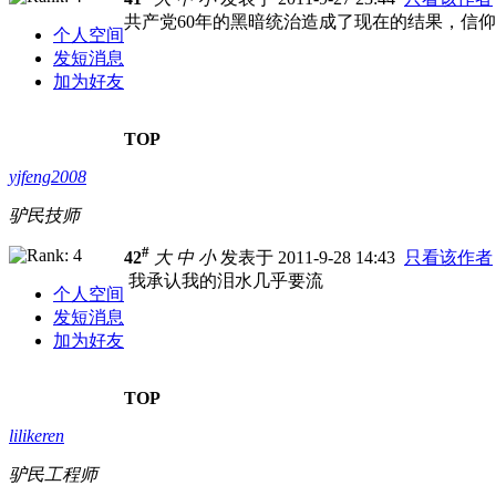
共产党60年的黑暗统治造成了现在的结果，信
个人空间
发短消息
加为好友
TOP
yjfeng2008
驴民技师
#
42
大
中
小
发表于 2011-9-28 14:43
只看该作者
我承认我的泪水几乎要流
个人空间
发短消息
加为好友
TOP
lilikeren
驴民工程师