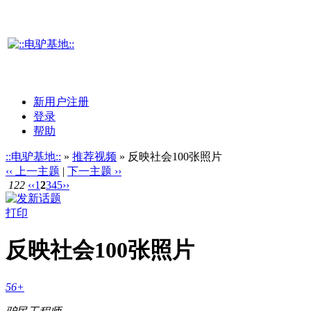
新用户注册
登录
帮助
::电驴基地::
»
推荐视频
» 反映社会100张照片
‹‹ 上一主题
|
下一主题 ››
122
‹‹
1
2
3
4
5
››
打印
反映社会100张照片
56+