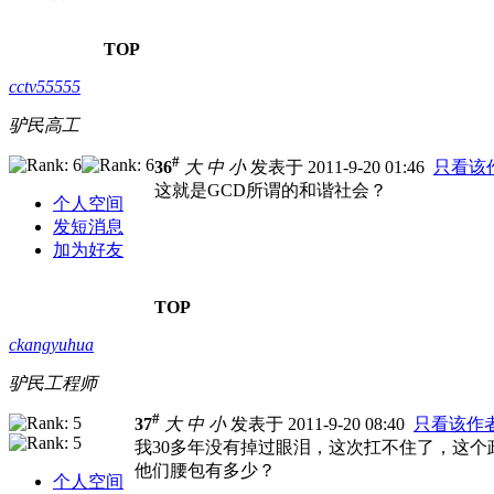
TOP
cctv55555
驴民高工
#
36
大
中
小
发表于 2011-9-20 01:46
只看该
这就是GCD所谓的和谐社会？
个人空间
发短消息
加为好友
TOP
ckangyuhua
驴民工程师
#
37
大
中
小
发表于 2011-9-20 08:40
只看该作
我30多年没有掉过眼泪，这次扛不住了，这
他们腰包有多少？
个人空间