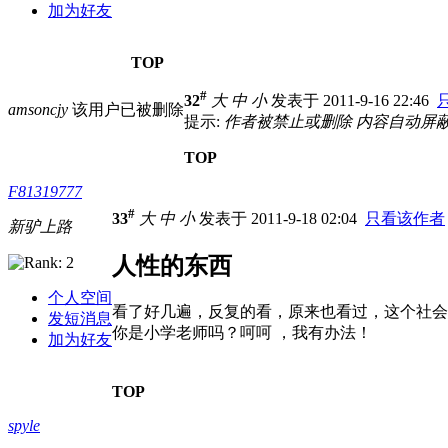
加为好友
TOP
#
32
大
中
小
发表于 2011-9-16 22:46
amsoncjy
该用户已被删除
提示:
作者被禁止或删除 内容自动屏
TOP
F81319777
#
33
大
中
小
发表于 2011-9-18 02:04
只看该作者
新驴上路
人性的东西
个人空间
看了好几遍，反复的看，原来也看过，这个社会
发短消息
你是小学老师吗？呵呵 ，我有办法！
加为好友
TOP
spyle