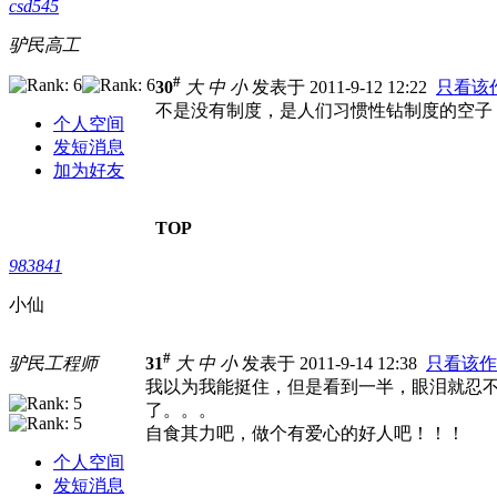
csd545
驴民高工
#
30
大
中
小
发表于 2011-9-12 12:22
只看该
不是没有制度，是人们习惯性钻制度的空子
个人空间
发短消息
加为好友
TOP
983841
小仙
#
驴民工程师
31
大
中
小
发表于 2011-9-14 12:38
只看该作
我以为我能挺住，但是看到一半，眼泪就忍
了。。。
自食其力吧，做个有爱心的好人吧！！！
个人空间
发短消息