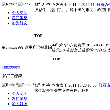
#
43
大
中
小
发表于 2011-9-28 16:11
只看该
没忍住，流泪了。。说不出的难受，希望困
个人空间
发短消息
加为好友
TOP
#
44
大
中
小
发表于 2011-10-16 19
flyyuanzi1991
该用户已被删除
提示:
作者被禁止或删除 内容自
TOP
188200980
驴民工程师
#
45
大
中
小
发表于 2011-10-20 18:00
只看
这个就是社会主义国家啊。杯具
个人空间
发短消息
加为好友