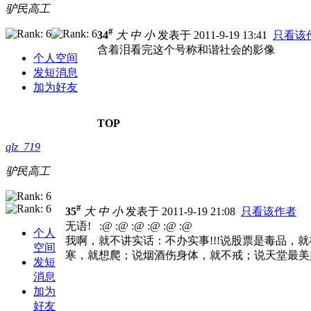
驴民高工
#
34
大
中
小
发表于 2011-9-19 13:41
只看该
含着泪看完这个号称和谐社会的影像
个人空间
发短消息
加为好友
TOP
qlz_719
驴民高工
#
35
大
中
小
发表于 2011-9-19 21:08
只看该作者
无语!
:@ :@ :@ :@ :@ :@
个人
我啊，就不讲实话：不办实事!!!说股票是毒品
空间
寒，就想爬；说烟酒伤身体，就不戒；说天堂最美好
发短
消息
加为
好友