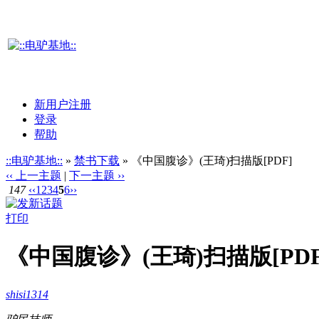
新用户注册
登录
帮助
::电驴基地::
»
禁书下载
» 《中国腹诊》(王琦)扫描版[PDF]
‹‹ 上一主题
|
下一主题 ››
147
‹‹
1
2
3
4
5
6
››
打印
《中国腹诊》(王琦)扫描版[PDF
shisi1314