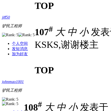
TOP
jjff50
驴民工程师
#
107
大
中
小
发表于 
KSKS,谢谢楼主
个人空间
发短消息
加为好友
TOP
johnmao1001
驴民工程师
#
108
大
中
小
发表于 20