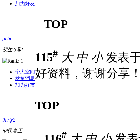
加为好友
TOP
phtio
初生小驴
#
115
大
中
小
发表于 2
好资料，谢谢分享
个人空间
发短消息
加为好友
TOP
thirty2
驴民高工
#
116
大
中
小
发表于 