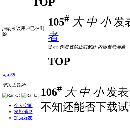
TOP
#
105
大
中
小
发表于
pipppp
该用户已被删
者
除
提示:
作者被禁止或删除 内容自动屏蔽
TOP
sqs058
驴民工程师
#
106
大
中
小
发表于 
不知还能否下载试
个人空间
发短消息
加为好友