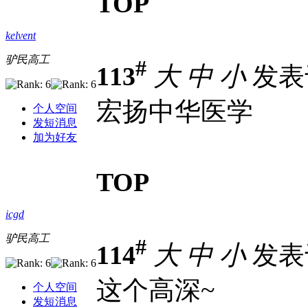
TOP
kelvent
驴民高工
#
113
大
中
小
发表于 
宏扬中华医学
个人空间
发短消息
加为好友
TOP
icgd
驴民高工
#
114
大
中
小
发表于 
这个高深~
个人空间
发短消息