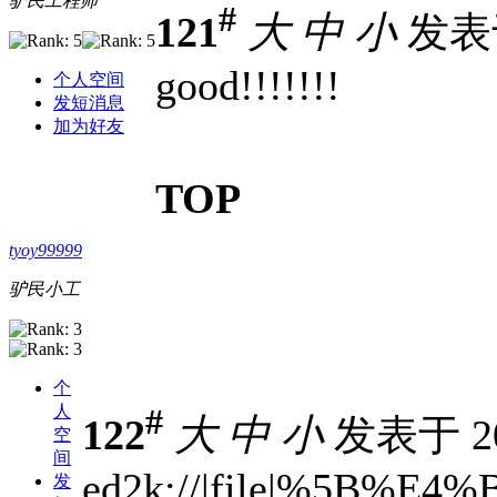
驴民工程师
#
121
大
中
小
发表于 
good!!!!!!!
个人空间
发短消息
加为好友
TOP
tyoy99999
驴民小工
个
人
#
122
大
中
小
发表于 201
空
间
ed2k://|file|%5B%
发