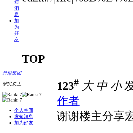
短
消
息
加
为
好
友
TOP
丹彤集团
#
123
大
中
小
发
驴民总工
作者
个人空间
谢谢楼主分享
发短消息
加为好友