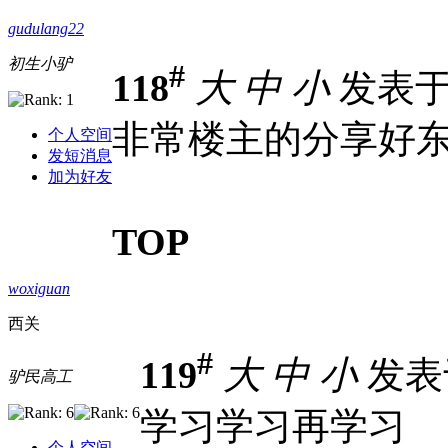
gudulang22
初生小驴
#
118
大
中
小
发表于 2
非常楼主的分享好
个人空间
发短消息
加为好友
TOP
woxiguan
西关
#
119
大
中
小
发表于 
驴民高工
学习学习再学习
个人空间