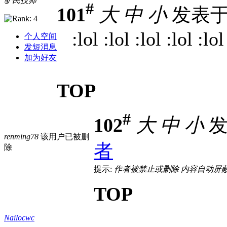
驴民技师
#
101
大
中
小
发表于 2
:lol :lol :lol :lol :lol
个人空间
发短消息
加为好友
TOP
#
102
大
中
小
发表
renming78
该用户已被删
者
除
提示:
作者被禁止或删除 内容自动屏
TOP
Nailocwc