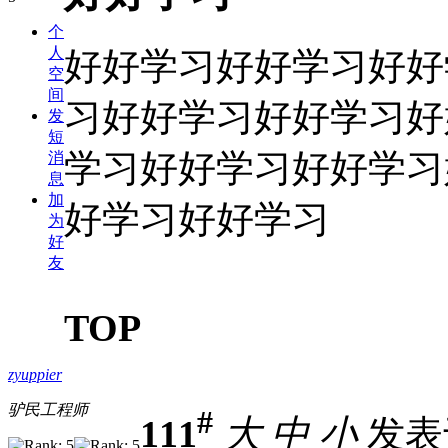
个
人
好好学习好好学习好好
空
间
习好好学习好好学习好
发
短
学习好好学习好好学习
消
息
加
好学习好好学习
为
好
友
TOP
zyuppier
驴民工程师
#
111
大
中
小
发表于 