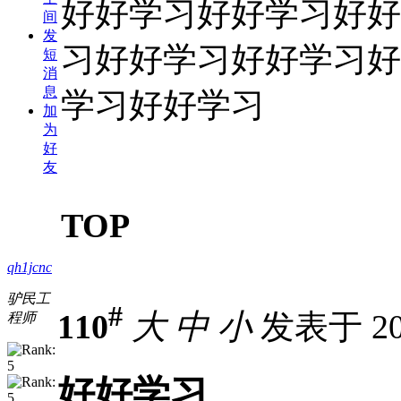
好好学习好好学习好好
间
发
习好好学习好好学习好
短
消
息
学习好好学习
加
为
好
友
TOP
qh1jcnc
驴民工
#
110
大
中
小
发表于 201
程师
好好学习