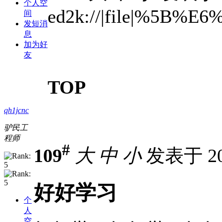
个人空
ed2k://|file|%5B
间
发短消
息
加为好
友
TOP
qh1jcnc
驴民工
程师
#
109
大
中
小
发表于 201
好好学习
个
人
空