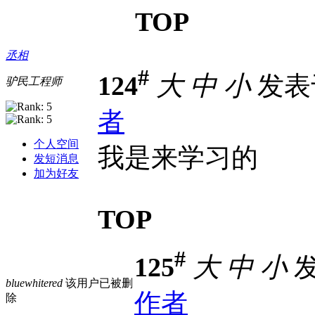
TOP
丞相
#
124
大
中
小
发表于 
驴民工程师
者
个人空间
我是来学习的
发短消息
加为好友
TOP
#
125
大
中
小
发
bluewhitered
该用户已被删
作者
除