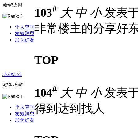
新驴上路
#
103
大
中
小
发表于 2
非常楼主的分享好
个人空间
发短消息
加为好友
TOP
sb200555
初生小驴
#
104
大
中
小
发表于 2
得到达到找人
个人空间
发短消息
加为好友