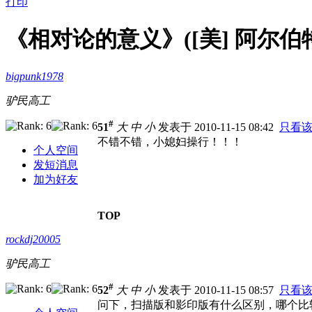
打印
《相对论的意义》([美] 阿尔伯特
bigpunk1978
驴民高工
#
51
大
中
小
发表于 2010-11-15 08:42
只看
不错不错，小媳妇操行！！！
个人空间
发短消息
加为好友
TOP
rockdj20005
驴民高工
#
52
大
中
小
发表于 2010-11-15 08:57
只看
问下，扫描版和影印版有什么区别，哪个比