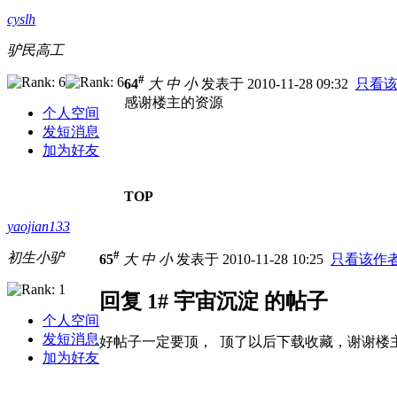
cyslh
驴民高工
#
64
大
中
小
发表于 2010-11-28 09:32
只看
感谢楼主的资源
个人空间
发短消息
加为好友
TOP
yaojian133
#
初生小驴
65
大
中
小
发表于 2010-11-28 10:25
只看该作
回复 1# 宇宙沉淀 的帖子
个人空间
发短消息
好帖子一定要顶， 顶了以后下载收藏，谢谢楼
加为好友