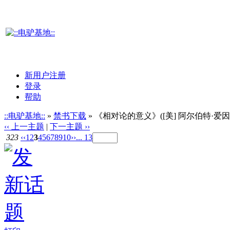
新用户注册
登录
帮助
::电驴基地::
»
禁书下载
» 《相对论的意义》([美] 阿尔伯特·爱因斯
‹‹ 上一主题
|
下一主题 ››
323
‹‹
1
2
3
4
5
6
7
8
9
10
››
... 13