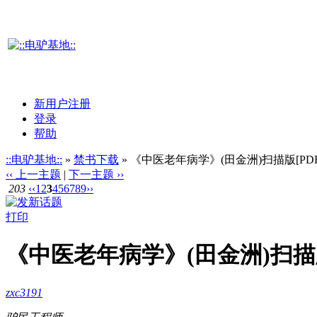
新用户注册
登录
帮助
::电驴基地::
»
禁书下载
» 《中医老年病学》(田金洲)扫描版[PDF
‹‹ 上一主题
|
下一主题 ››
203
‹‹
1
2
3
4
5
6
7
8
9
››
打印
《中医老年病学》(田金洲)扫描版
zxc3191