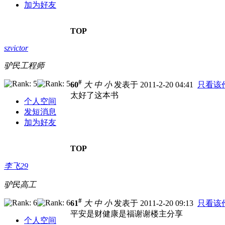
加为好友
TOP
szvictor
驴民工程师
#
60
大
中
小
发表于 2011-2-20 04:41
只看该
太好了这本书
个人空间
发短消息
加为好友
TOP
李飞29
驴民高工
#
61
大
中
小
发表于 2011-2-20 09:13
只看该
平安是财健康是福谢谢楼主分享
个人空间