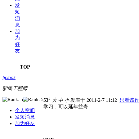
发
短
消
息
加
为
好
友
TOP
fjclook
驴民工程师
#
53
大
中
小
发表于 2011-2-7 11:12
只看该
学习，可以延年益寿
个人空间
发短消息
加为好友