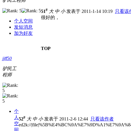
驴民工程师
#
51
大
中
小
发表于 2011-1-14 10:19
只看该
很好的，
个人空间
发短消息
加为好友
TOP
jjff50
驴民工
程师
个
人
#
52
大
中
小
发表于 2011-2-6 12:44
只看该作者
空
ed2k://|file|%5B%E4%BC%9A%E7%9D%A1%E7%9A%
间