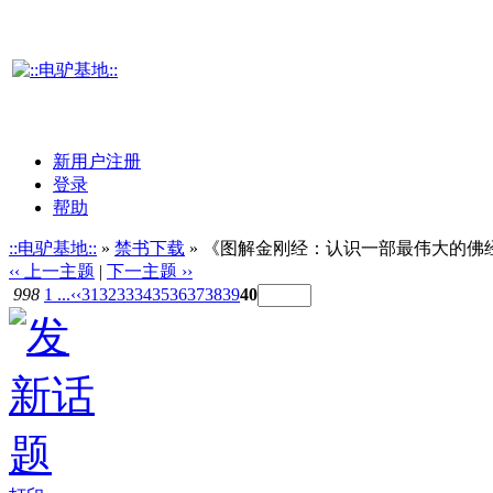
新用户注册
登录
帮助
::电驴基地::
»
禁书下载
» 《图解金刚经：认识一部最伟大的佛经》
‹‹ 上一主题
|
下一主题 ››
998
1 ...
‹‹
31
32
33
34
35
36
37
38
39
40