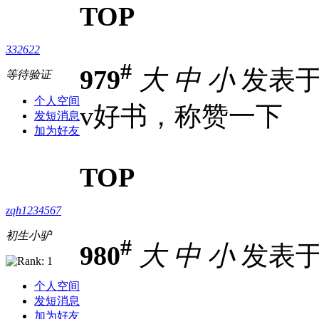
TOP
332622
#
979
大
中
小
发表于 2
等待验证
个人空间
v好书，称赞一下
发短消息
加为好友
TOP
zqh1234567
初生小驴
#
980
大
中
小
发表于 2
个人空间
发短消息
加为好友