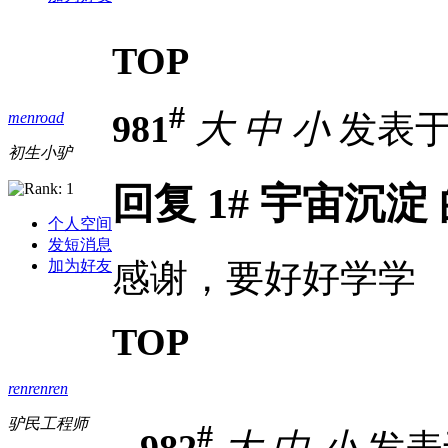
TOP
#
981
大
中
小
发表于 2
menroad
初生小驴
回复 1# 宇宙沉淀
个人空间
发短消息
感谢，要好好学学
加为好友
TOP
renrenren
驴民工程师
#
982
大
中
小
发表于 