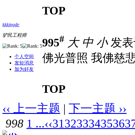
TOP
kkkingde
驴民工程师
#
995
大
中
小
发表于 
佛光普照 我佛慈
个人空间
发短消息
加为好友
TOP
‹‹ 上一主题
|
下一主题 ››
998
1 ...
‹‹
31
32
33
34
35
36
3