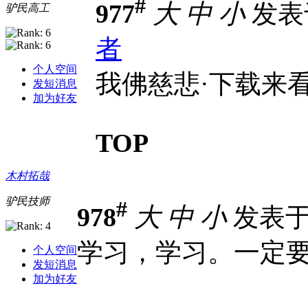
#
977
大
中
小
发表于 
驴民高工
者
个人空间
我佛慈悲·下载来
发短消息
加为好友
TOP
木村拓哉
驴民技师
#
978
大
中
小
发表于 2
学习，学习。一定
个人空间
发短消息
加为好友