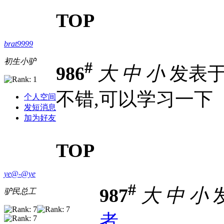
TOP
brat9999
初生小驴
#
986
大
中
小
发表于 2
不错,可以学习一下
个人空间
发短消息
加为好友
TOP
ye@-@ye
#
987
大
中
小
发
驴民总工
者