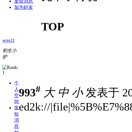
发短消息
加为好友
TOP
wgg11
初生小
驴
个
#
993
大
中
小
发表于 201
人
空
间
ed2k://|file|%5B%
发
短
消
息