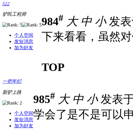
522
驴民工程师
#
984
大
中
小
发表于 
下来看看，虽然对
个人空间
发短消息
加为好友
TOP
一把年纪
新驴上路
#
985
大
中
小
发表于 2
学会了是不是可以
个人空间
发短消息
加为好友