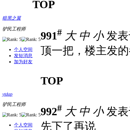
TOP
暗黑之翼
驴民工程师
#
991
大
中
小
发表于 
顶一把，楼主发的
个人空间
发短消息
加为好友
TOP
ytdap
驴民工程师
#
992
大
中
小
发表于 
先下了再说
个人空间