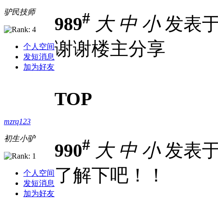
驴民技师
#
989
大
中
小
发表于 2
谢谢楼主分享
个人空间
发短消息
加为好友
TOP
mzrq123
初生小驴
#
990
大
中
小
发表于 2
了解下吧！！
个人空间
发短消息
加为好友