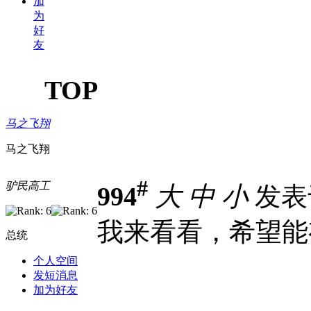
加
为
好
友
TOP
马之飞翔
马之飞翔
#
驴民高工
994
大
中
小
发表于 
我来看看，希望能
总统
个人空间
发短消息
加为好友