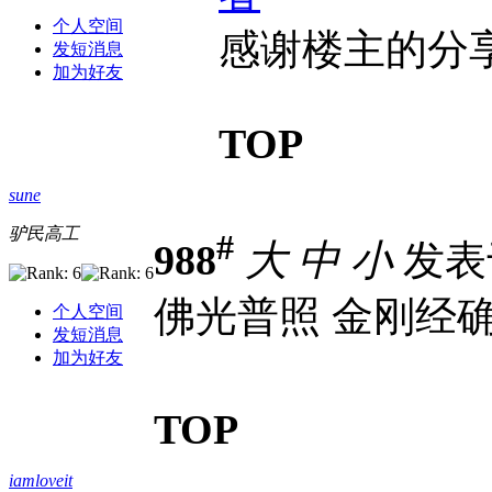
个人空间
感谢楼主的分
发短消息
加为好友
TOP
sune
驴民高工
#
988
大
中
小
发表于 
佛光普照 金刚经
个人空间
发短消息
加为好友
TOP
iamloveit