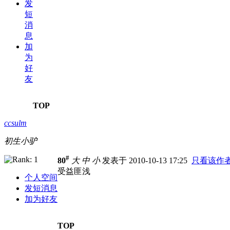
发
短
消
息
加
为
好
友
TOP
ccsulm
初生小驴
#
80
大
中
小
发表于 2010-10-13 17:25
只看该作
受益匪浅
个人空间
发短消息
加为好友
TOP