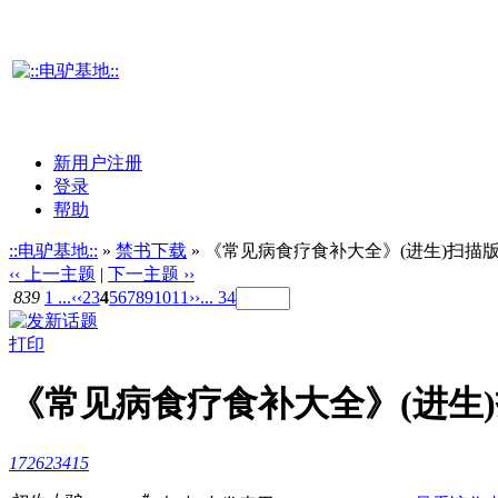
新用户注册
登录
帮助
::电驴基地::
»
禁书下载
» 《常见病食疗食补大全》(进生)扫描版[
‹‹ 上一主题
|
下一主题 ››
839
1 ...
‹‹
2
3
4
5
6
7
8
9
10
11
››
... 34
打印
《常见病食疗食补大全》(进生)扫
172623415