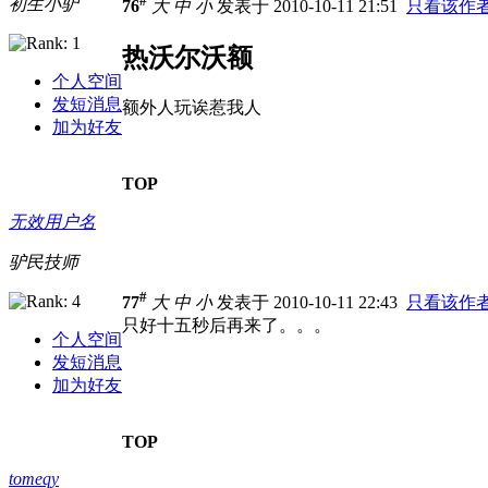
#
初生小驴
76
大
中
小
发表于 2010-10-11 21:51
只看该作
热沃尔沃额
个人空间
发短消息
额外人玩诶惹我人
加为好友
TOP
无效用户名
驴民技师
#
77
大
中
小
发表于 2010-10-11 22:43
只看该作
只好十五秒后再来了。。。
个人空间
发短消息
加为好友
TOP
tomeqy