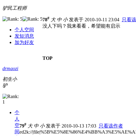
驴民工程师
#
78
大
中
小
发表于 2010-10-11 23:04
只看
没人下吗？我来看看，希望能有启示
个人空间
发短消息
加为好友
TOP
drmaozi
初生小
驴
个
人
#
空
79
大
中
小
发表于 2010-10-13 17:03
只看该作者
间
ed2k://|file|%5B%E5%8E%86%E4%BB%A3%E5%AE%A