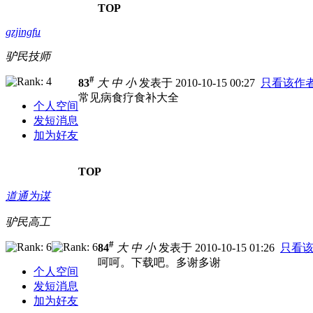
TOP
gzjingfu
驴民技师
#
83
大
中
小
发表于 2010-10-15 00:27
只看该作
常见病食疗食补大全
个人空间
发短消息
加为好友
TOP
道通为谋
驴民高工
#
84
大
中
小
发表于 2010-10-15 01:26
只看
呵呵。下载吧。多谢多谢
个人空间
发短消息
加为好友