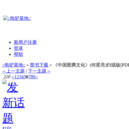
新用户注册
登录
帮助
::电驴基地::
»
禁书下载
» 《中国图腾文化》(何星亮)扫描版[PDF
‹‹ 上一主题
|
下一主题 ››
220
‹‹
1
2
3
4
5
6
7
8
9
››
打印