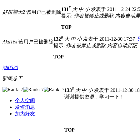
#
131
大
中
小
发表于 2011-12-24 22:
好树望天2
该用户已被删除
提示:
作者被禁止或删除 内容自动
TOP
#
132
大
中
小
发表于 2011-12-30 17:37
AkaTex
该用户已被删除
提示:
作者被禁止或删除 内容自动屏蔽
TOP
jzh0520
驴民总工
#
133
大
中
小
发表于 2011-12-30 1
谢谢提供资源，学习一下！
个人空间
发短消息
加为好友
TOP