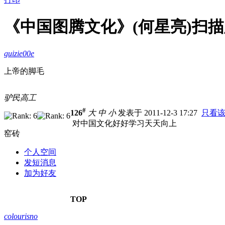
《中国图腾文化》(何星亮)扫描版
guizie00e
上帝的脚毛
驴民高工
#
126
大
中
小
发表于 2011-12-3 17:27
只看
对中国文化好好学习天天向上
窑砖
个人空间
发短消息
加为好友
TOP
colourisno