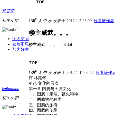
TOP
孙菩萨
#
初生小驴
138
大
中
小
发表于 2012-1-7 23:00
只看该作者
楼主威武。。。
个人空间
发短消息
楼主威武。。。
:lol :lol
加为好友
TOP
#
139
大
中
小
发表于 2012-1-15 02:52
只看该作
序 林耀华
引论 文化的层次
kaihualina
第一章 图腾与图腾文化
一、图腾：亲属、祖先和神
初生小驴
二、图腾物的种类
三、图腾的派衍
四、图腾的传承