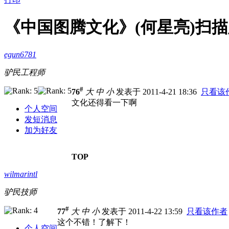
《中国图腾文化》(何星亮)扫描版
egun6781
驴民工程师
#
76
大
中
小
发表于 2011-4-21 18:36
只看该
文化还得看一下啊
个人空间
发短消息
加为好友
TOP
wilmarintl
驴民技师
#
77
大
中
小
发表于 2011-4-22 13:59
只看该作者
这个不错！了解下！
个人空间