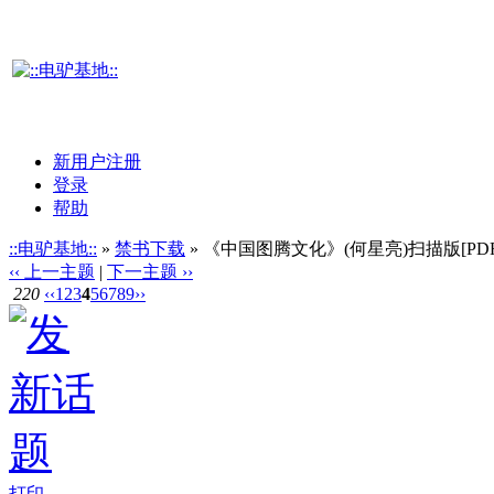
新用户注册
登录
帮助
::电驴基地::
»
禁书下载
» 《中国图腾文化》(何星亮)扫描版[PDF
‹‹ 上一主题
|
下一主题 ››
220
‹‹
1
2
3
4
5
6
7
8
9
››
打印