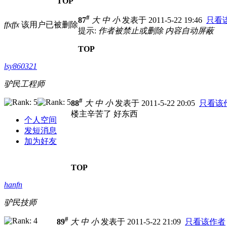
TOP
#
87
大
中
小
发表于 2011-5-22 19:46
只看
ffxffx
该用户已被删除
提示:
作者被禁止或删除 内容自动屏蔽
TOP
lsy860321
驴民工程师
#
88
大
中
小
发表于 2011-5-22 20:05
只看该
楼主辛苦了 好东西
个人空间
发短消息
加为好友
TOP
hanfn
驴民技师
#
89
大
中
小
发表于 2011-5-22 21:09
只看该作者