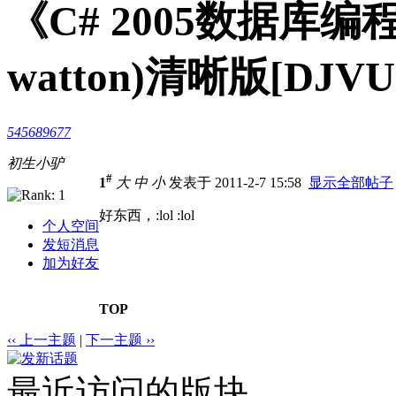
《C# 2005数据库编程
watton)清晰版[DJVU
545689677
初生小驴
#
1
大
中
小
发表于 2011-2-7 15:58
显示全部帖子
好东西，:lol :lol
个人空间
发短消息
加为好友
TOP
‹‹ 上一主题
|
下一主题 ››
最近访问的版块