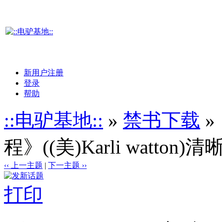
新用户注册
登录
帮助
::电驴基地::
»
禁书下载
»
程》((美)Karli watton)清
‹‹ 上一主题
|
下一主题 ››
打印