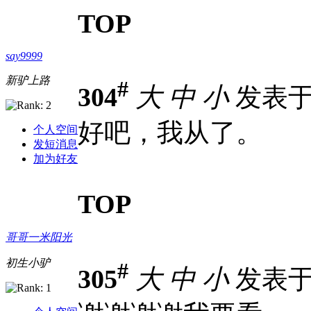
TOP
say9999
新驴上路
#
304
大
中
小
发表于 2
好吧，我从了。
个人空间
发短消息
加为好友
TOP
哥哥一米阳光
初生小驴
#
305
大
中
小
发表于 2