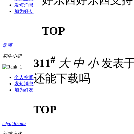
发短消息
加为好友
TOP
形骸
初生小驴
#
311
大
中
小
发表于 2
还能下载吗
个人空间
发短消息
加为好友
TOP
cityofdreams
新驴上路