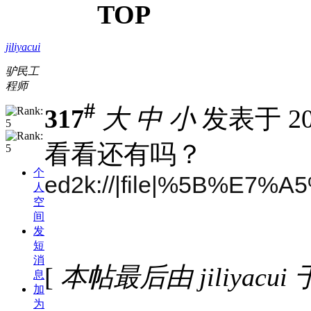
TOP
jiliyacui
驴民工
程师
#
317
大
中
小
发表于 202
看看还有吗？
个
ed2k://|file|%5B%E
人
空
间
发
短
消
[
本帖最后由 jiliyacui 于
息
加
为