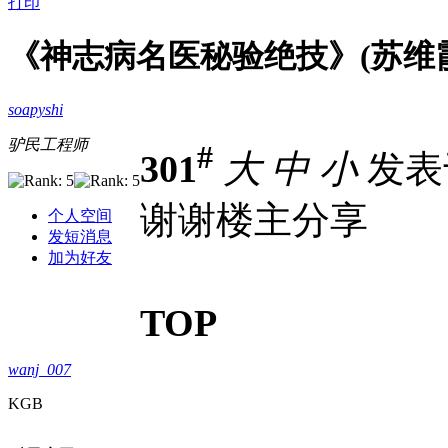
打印
《神志病名医秘验绝技》(苏维霞)
soapyshi
驴民工程师
#
301
大
中
小
发表于 
谢谢楼主分享
个人空间
发短消息
加为好友
TOP
wanj_007
KGB