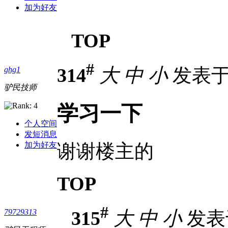
加为好友
TOP
#
314
大
中
小
发表于 2
ghg1
驴民技师
学习一下
个人空间
发短消息
谢谢楼主的
加为好友
TOP
#
315
大
中
小
发表于 
79729313