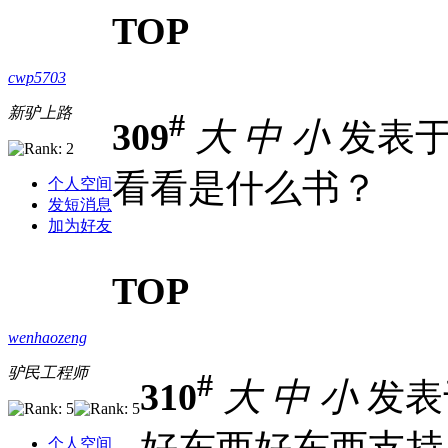
TOP
cwp5703
新驴上路
#
309
大
中
小
发表于 2
看看是什么书？
个人空间
发短消息
加为好友
TOP
wenhaozeng
驴民工程师
#
310
大
中
小
发表于 
好东西好东西支持
个人空间