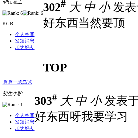
#
驴民高工
302
大
中
小
发表于 
好东西当然要顶
KGB
个人空间
发短消息
加为好友
TOP
哥哥一米阳光
初生小驴
#
303
大
中
小
发表于 2
好东西呀我要学习
个人空间
发短消息
加为好友