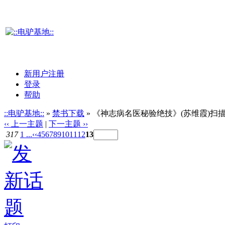
新用户注册
登录
帮助
::电驴基地::
»
禁书下载
» 《神志病名医秘验绝技》(苏维霞)扫描版
‹‹ 上一主题
|
下一主题 ››
317
1 ...
‹‹
4
5
6
7
8
9
10
11
12
13