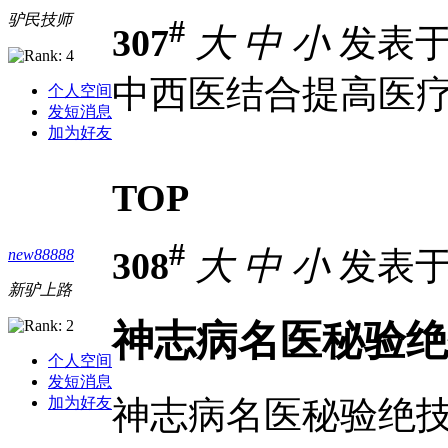
驴民技师
#
307
大
中
小
发表于 2
中西医结合提高医
个人空间
发短消息
加为好友
TOP
#
308
大
中
小
发表于 2
new88888
新驴上路
神志病名医秘验绝
个人空间
发短消息
神志病名医秘验绝
加为好友