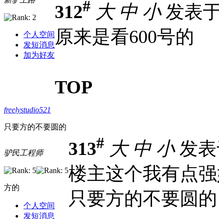
#
312
大
中
小
发表于 2
原来是看600号的
个人空间
发短消息
加为好友
TOP
freelystudio521
只要方的不要圆的
#
313
大
中
小
发表于 
驴民工程师
楼主这个我有点强
方的
只要方的不要圆的
个人空间
发短消息