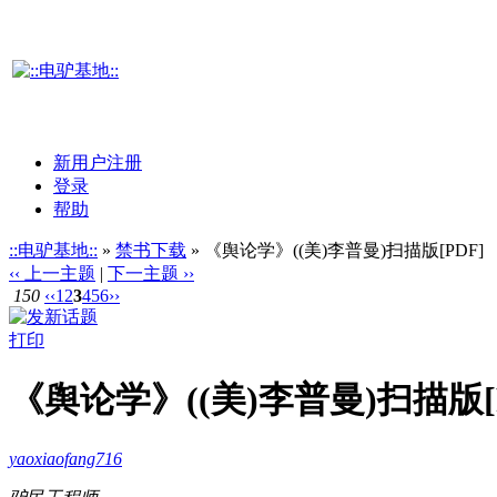
新用户注册
登录
帮助
::电驴基地::
»
禁书下载
» 《舆论学》((美)李普曼)扫描版[PDF]
‹‹ 上一主题
|
下一主题 ››
150
‹‹
1
2
3
4
5
6
››
打印
《舆论学》((美)李普曼)扫描版[P
yaoxiaofang716