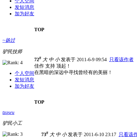
个人空间
发短消息
加为好友
TOP
~扬过
驴民技师
#
72
大
中
小
发表于 2011-6-9 09:54
只看该作者
佳作 支持 顶起！
在黑暗的深远中寻找曾经有的美丽！
个人空间
发短消息
加为好友
TOP
tzqseu
驴民小工
#
73
大
中
小
发表于 2011-6-10 23:17
只看该