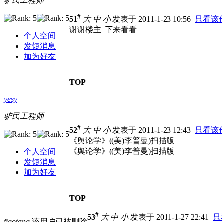
驴民工程师
#
51
大
中
小
发表于 2011-1-23 10:56
只看该
谢谢楼主 下来看看
个人空间
发短消息
加为好友
TOP
yesy
驴民工程师
#
52
大
中
小
发表于 2011-1-23 12:43
只看该
《舆论学》((美)李普曼)扫描版
《舆论学》((美)李普曼)扫描版
个人空间
发短消息
加为好友
TOP
#
53
大
中
小
发表于 2011-1-27 22:41
只
figotang
该用户已被删除