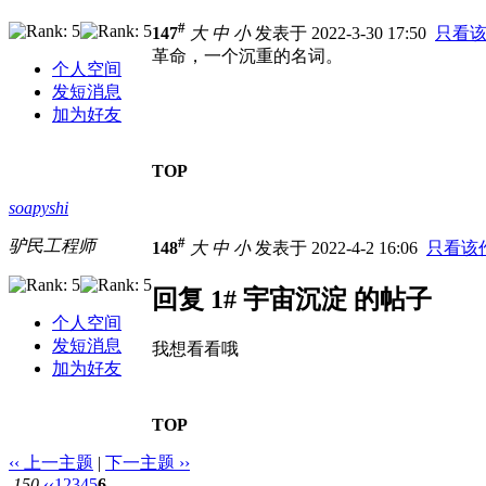
#
147
大
中
小
发表于 2022-3-30 17:50
只看
革命，一个沉重的名词。
个人空间
发短消息
加为好友
TOP
soapyshi
#
驴民工程师
148
大
中
小
发表于 2022-4-2 16:06
只看该
回复 1# 宇宙沉淀 的帖子
个人空间
发短消息
我想看看哦
加为好友
TOP
‹‹ 上一主题
|
下一主题 ››
150
‹‹
1
2
3
4
5
6