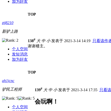
加为好友
TOP
ztj8210
新驴上路
#
138
大
中
小
发表于 2021-3-14 14:19
只看该作
谢谢楼主。
个人空间
发短消息
加为好友
TOP
qh1jcnc
#
驴民工程师
139
大
中
小
发表于 2021-3-14 17:35
只看
会玩啊！
个人空间