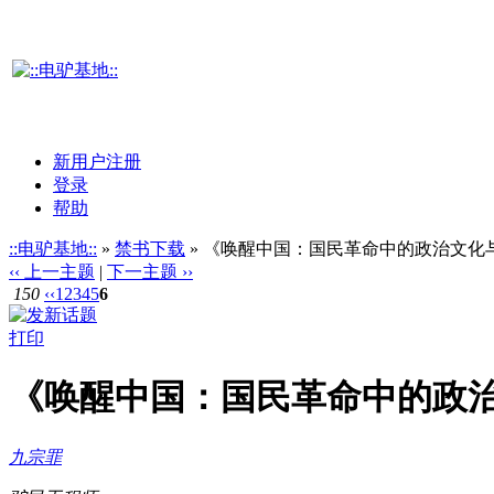
新用户注册
登录
帮助
::电驴基地::
»
禁书下载
» 《唤醒中国：国民革命中的政治文化与阶
‹‹ 上一主题
|
下一主题 ››
150
‹‹
1
2
3
4
5
6
打印
《唤醒中国：国民革命中的政治文
九宗罪