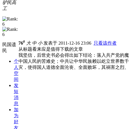
驴民高
工
#
76
大
中
小
发表于 2011-12-16 23:06
只看该作者
民国遗
从标题看来应是值得下载的文章
民
我坚信，后世史书必会得出如下结论：落入共产党的魔
个
中国人民的苦难史；中共让中华民族赖以屹立世界数千
人
灾，使得国人道德全面沦丧、全面败坏，其祸害之烈、
空
间
发
短
消
息
加
为
好
友