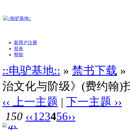
新用户注册
登录
帮助
::电驴基地::
»
禁书下载
»
治文化与阶级》(费约翰)扫
‹‹ 上一主题
|
下一主题 ››
150
‹‹
1
2
3
4
5
6
››