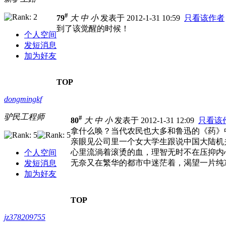
#
79
大
中
小
发表于 2012-1-31 10:59
只看该作者
到了该觉醒的时候！
个人空间
发短消息
加为好友
TOP
dongmingkf
驴民工程师
#
80
大
中
小
发表于 2012-1-31 12:09
只看该
拿什么唤？当代农民也大多和鲁迅的《药》
亲眼见公司里一个女大学生跟说中国大陆机
心里流淌着滚烫的血，理智无时不在压抑内
个人空间
无奈又在繁华的都市中迷茫着，渴望一片纯
发短消息
加为好友
TOP
jz378209755