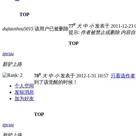
TOP
#
77
大
中
小
发表于 2011-12-23 
dujiaoshou5015
该用户已被删除
提示:
作者被禁止或删除 内容
TOP
zpcuu
新驴上路
#
78
大
中
小
发表于 2012-1-31 10:57
只看该作者
到了该觉醒的时候！
个人空间
发短消息
加为好友
TOP
zpcuu
新驴上路