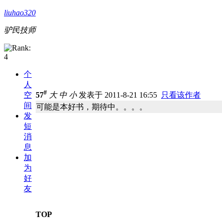
liuhao320
驴民技师
个
人
#
空
57
大
中
小
发表于 2011-8-21 16:55
只看该作者
间
可能是本好书，期待中。。。。
发
短
消
息
加
为
好
友
TOP