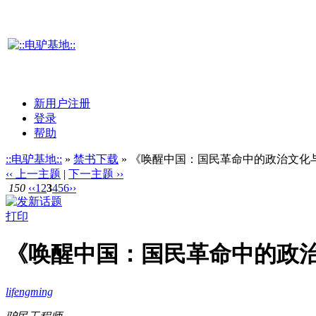
新用户注册
登录
帮助
::电驴基地::
»
禁书下载
» 《唤醒中国：国民革命中的政治文化与阶
‹‹ 上一主题
|
下一主题 ››
150
‹‹
1
2
3
4
5
6
››
打印
《唤醒中国：国民革命中的政治文
lifengming