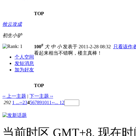
TOP
牧云攻成
初生小驴
#
100
大
中
小
发表于 2011-2-28 08:32
只看该作
看起来相当不错啊，楼主真棒！
个人空间
发短消息
加为好友
TOP
‹‹ 上一主题
|
下一主题 ››
292
1 ...
‹‹
2
3
4
5
6
7
8
9
10
11
››
... 12
当前时区 GMT+8, 现在时间是 