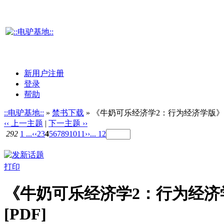
新用户注册
登录
帮助
::电驴基地::
»
禁书下载
» 《牛奶可乐经济学2：行为经济学版》((
‹‹ 上一主题
|
下一主题 ››
292
1 ...
‹‹
2
3
4
5
6
7
8
9
10
11
››
... 12
打印
《牛奶可乐经济学2：行为经济学
[PDF]