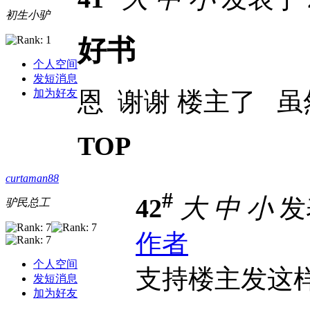
初生小驴
好书
个人空间
发短消息
恩 谢谢 楼主了 
加为好友
TOP
curtaman88
#
42
大
中
小
发表
驴民总工
作者
个人空间
支持楼主发这样
发短消息
加为好友