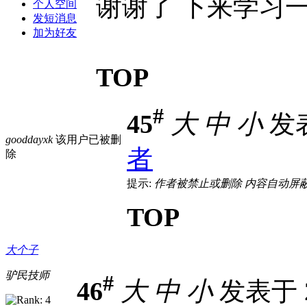
谢谢了 下来学习
个人空间
发短消息
加为好友
TOP
#
45
大
中
小
发表于
gooddayxk
该用户已被删
者
除
提示:
作者被禁止或删除 内容自动屏
TOP
大个子
驴民技师
#
46
大
中
小
发表于 20