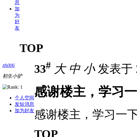
息
加
为
好
友
TOP
#
33
大
中
小
发表于 20
zfs006
初生小驴
感谢楼主，学习一
个人空间
发短消息
感谢楼主，学习一
加为好友
TOP