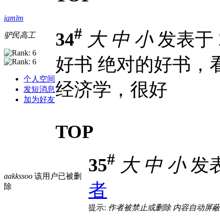
iamlm
#
34
大
中
小
发表于 20
驴民高工
好书 绝对的好书，
个人空间
经济学，很好
发短消息
加为好友
TOP
#
35
大
中
小
发表于
aakkssoo
该用户已被删
者
除
提示:
作者被禁止或删除 内容自动屏蔽