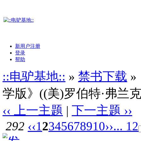
新用户注册
登录
帮助
::电驴基地::
»
禁书下载
»
学版》((美)罗伯特·弗兰克
‹‹ 上一主题
|
下一主题 ››
292
‹‹
1
2
3
4
5
6
7
8
9
10
››
... 12