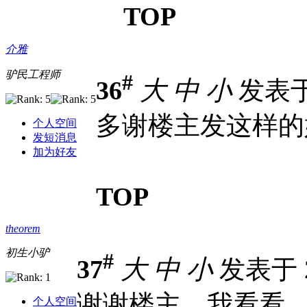
TOP
介雅
驴民工程师
#
36
大
中
小
发表于 2
多谢楼主发这样的
个人空间
发短消息
加为好友
TOP
theorem
初生小驴
#
37
大
中
小
发表于 20
谢谢楼主，我看看
个人空间