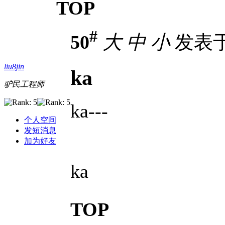
TOP
#
50
大
中
小
发表于 2
liu8jin
ka
驴民工程师
ka---
个人空间
发短消息
加为好友
ka
TOP