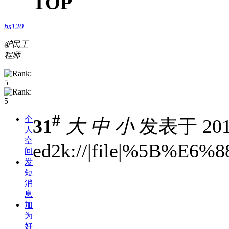
TOP
bs120
驴民工
程师
#
个
31
大
中
小
发表于 2010
人
空
ed2k://|file|%5B
间
发
短
消
息
加
为
好