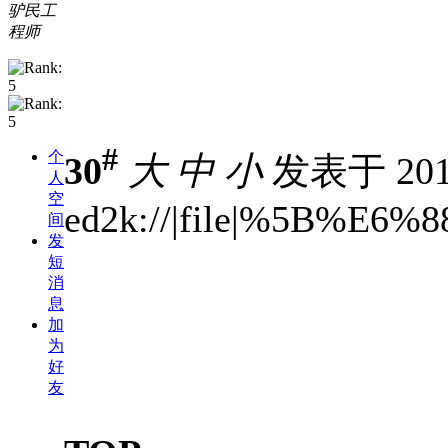
驴民工
程师
#
个
30
大
中
小
发表于 2010
人
空
ed2k://|file|%5B
间
发
短
消
息
加
为
好
友