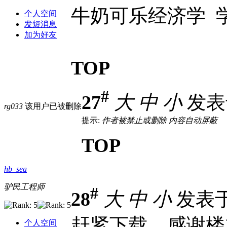
牛奶可乐经济学 
个人空间
发短消息
加为好友
TOP
#
27
大
中
小
发表于 
rg033
该用户已被删除
提示:
作者被禁止或删除 内容自动屏蔽
TOP
hb_sea
驴民工程师
#
28
大
中
小
发表于 2
赶紧下载，感谢楼
个人空间