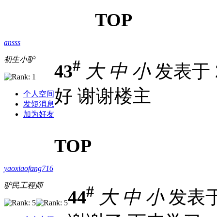
TOP
ansss
初生小驴
#
43
大
中
小
发表于 20
好 谢谢楼主
个人空间
发短消息
加为好友
TOP
yaoxiaofang716
驴民工程师
#
44
大
中
小
发表于 2