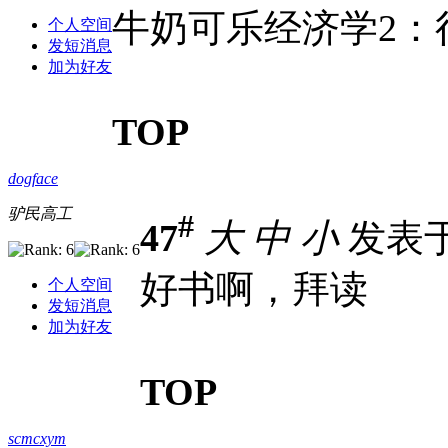
牛奶可乐经济学2：
个人空间
发短消息
加为好友
TOP
dogface
驴民高工
#
47
大
中
小
发表于 2
好书啊，拜读
个人空间
发短消息
加为好友
TOP
scmcxym