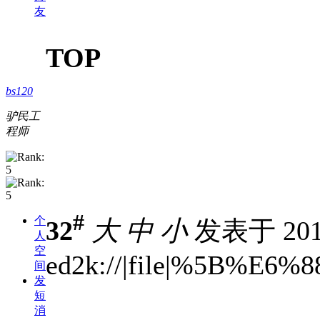
友
TOP
bs120
驴民工
程师
#
个
32
大
中
小
发表于 2010
人
空
ed2k://|file|%5B
间
发
短
消