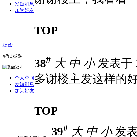
发短消息
加为好友
TOP
泛函
驴民技师
#
38
大
中
小
发表于 20
多谢楼主发这样的
个人空间
发短消息
加为好友
TOP
#
39
大
中
小
发表于