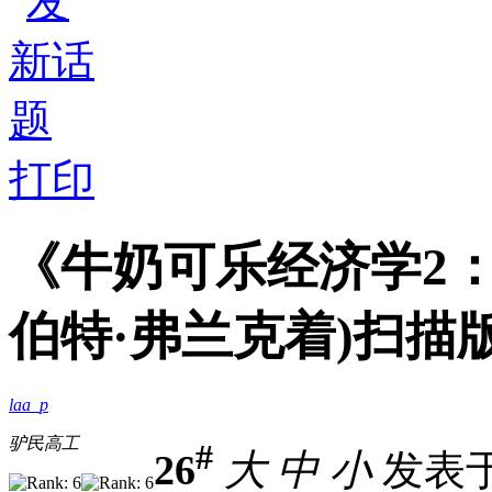
打印
《牛奶可乐经济学2：
伯特·弗兰克着)扫描版[
laa_p
驴民高工
#
26
大
中
小
发表于 2