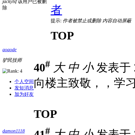
jackylsf
该用户已被删
者
除
提示:
作者被禁止或删除 内容自动屏蔽
TOP
aoaode
驴民技师
#
40
大
中
小
发表于 20
向楼主致敬，，学
个人空间
发短消息
加为好友
TOP
#
41
大
中
小
发表于 20
damon1118