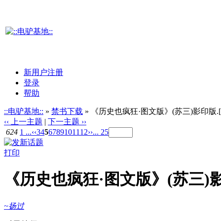
新用户注册
登录
帮助
::电驴基地::
»
禁书下载
» 《历史也疯狂·图文版》(苏三)影印版.[P
‹‹ 上一主题
|
下一主题 ››
624
1 ...
‹‹
3
4
5
6
7
8
9
10
11
12
››
... 25
打印
《历史也疯狂·图文版》(苏三)影印
~扬过