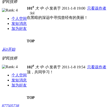
驴民技师
#
101
大
中
小
发表于 2011-1-8 19:00
只看该作者
:lol
在黑暗的深远中寻找曾经有的美丽！
个人空间
发短消息
加为好友
TOP
从0开始
驴民技师
#
102
大
中
小
发表于 2011-1-8 19:54
只看该作者
顶，共同学习！
个人空间
发短消息
加为好友
TOP
877505738