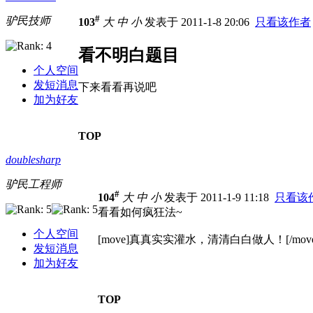
#
驴民技师
103
大
中
小
发表于 2011-1-8 20:06
只看该作者
看不明白题目
个人空间
发短消息
下来看看再说吧
加为好友
TOP
doublesharp
驴民工程师
#
104
大
中
小
发表于 2011-1-9 11:18
只看该
看看如何疯狂法~
个人空间
[move]真真实实灌水，清清白白做人！[/move
发短消息
加为好友
TOP