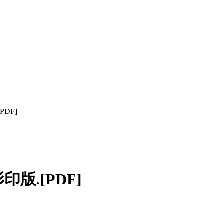
DF]
版.[PDF]