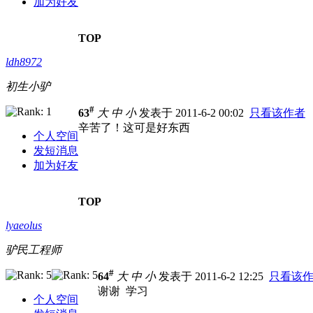
加为好友
TOP
ldh8972
初生小驴
#
63
大
中
小
发表于 2011-6-2 00:02
只看该作者
辛苦了！这可是好东西
个人空间
发短消息
加为好友
TOP
lyaeolus
驴民工程师
#
64
大
中
小
发表于 2011-6-2 12:25
只看该
谢谢 学习
个人空间