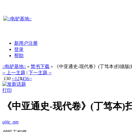
新用户注册
登录
帮助
::电驴基地::
»
禁书下载
» 《中亚通史-现代卷》(丁笃本)扫描版[P
‹‹ 上一主题
|
下一主题 ››
130
‹‹
1
2
3
4
5
6
››
打印
《中亚通史-现代卷》(丁笃本)扫
qijie_nm