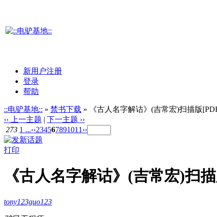
新用户注册
登录
帮助
::电驴基地::
»
禁书下载
» 《古人名字解诂》(吉常宏)扫描版[PDF
‹‹ 上一主题
|
下一主题 ››
273
1 ...
‹‹
2
3
4
5
6
7
8
9
10
11
››
打印
《古人名字解诂》(吉常宏)扫描版
tony123guo123