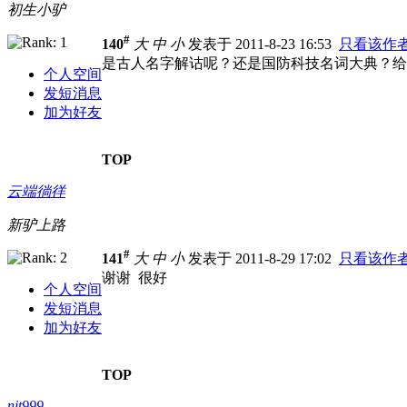
初生小驴
#
140
大
中
小
发表于 2011-8-23 16:53
只看该作
是古人名字解诂呢？还是国防科技名词大典？给
个人空间
发短消息
加为好友
TOP
云端徜徉
新驴上路
#
141
大
中
小
发表于 2011-8-29 17:02
只看该作
谢谢 很好
个人空间
发短消息
加为好友
TOP
nit999