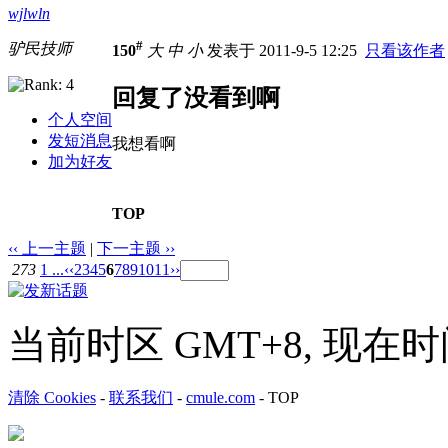
wjlwln
#
驴民技师
150
大
中
小
发表于 2011-9-5 12:25
只看该作者
回复了没看到啊
个人空间
发短消息
我想看啊
加为好友
TOP
‹‹ 上一主题
|
下一主题 ››
273
1 ...
‹‹
2
3
4
5
6
7
8
9
10
11
››
当前时区 GMT+8, 现在时间是 
清除 Cookies
-
联系我们
-
cmule.com
-
TOP