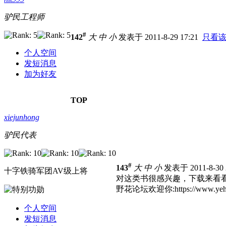
驴民工程师
#
142
大
中
小
发表于 2011-8-29 17:21
只看
个人空间
发短消息
加为好友
TOP
xiejunhong
驴民代表
#
143
大
中
小
发表于 2011-8-30 
十字铁骑军团AV级上将
对这类书很感兴趣，下载来看
野花论坛欢迎你:https://www.yehua
个人空间
发短消息