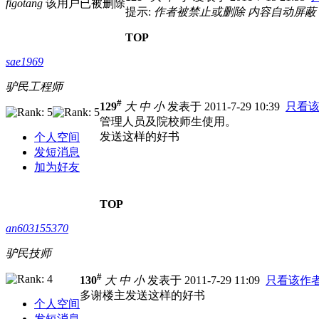
figotang
该用户已被删除
提示:
作者被禁止或删除 内容自动屏蔽
TOP
sae1969
驴民工程师
#
129
大
中
小
发表于 2011-7-29 10:39
只看
管理人员及院校师生使用。
发送这样的好书
个人空间
发短消息
加为好友
TOP
an603155370
驴民技师
#
130
大
中
小
发表于 2011-7-29 11:09
只看该作
多谢楼主发送这样的好书
个人空间
发短消息