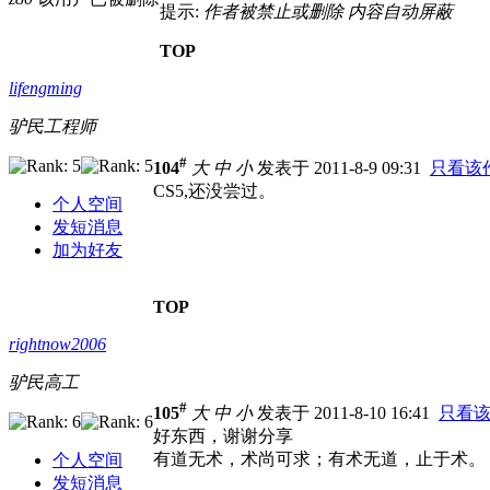
提示:
作者被禁止或删除 内容自动屏蔽
TOP
lifengming
驴民工程师
#
104
大
中
小
发表于 2011-8-9 09:31
只看该
CS5,还没尝过。
个人空间
发短消息
加为好友
TOP
rightnow2006
驴民高工
#
105
大
中
小
发表于 2011-8-10 16:41
只看
好东西，谢谢分享
有道无术，术尚可求；有术无道，止于术。
个人空间
发短消息