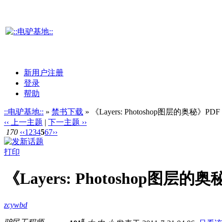
新用户注册
登录
帮助
::电驴基地::
»
禁书下载
» 《Layers: Photoshop图层的奥秘》PDF
‹‹ 上一主题
|
下一主题 ››
170
‹‹
1
2
3
4
5
6
7
››
打印
《Layers: Photoshop图层的
zcywbd
#