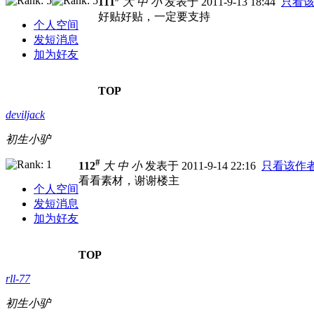
111
大
中
小
发表于 2011-9-13 18:44
只看
好贴好贴，一定要支持
个人空间
发短消息
加为好友
TOP
deviljack
初生小驴
#
112
大
中
小
发表于 2011-9-14 22:16
只看该作
看看素材，谢谢楼主
个人空间
发短消息
加为好友
TOP
rll-77
初生小驴