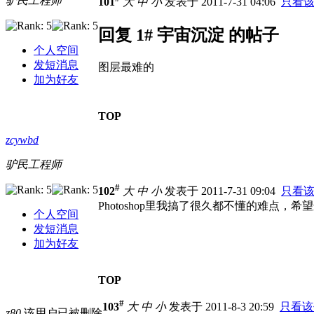
驴民工程师
101
大
中
小
发表于 2011-7-31 04:06
只看
回复 1# 宇宙沉淀 的帖子
个人空间
发短消息
图层最难的
加为好友
TOP
zcywbd
驴民工程师
#
102
大
中
小
发表于 2011-7-31 09:04
只看
Photoshop里我搞了很久都不懂的难点，
个人空间
发短消息
加为好友
TOP
#
103
大
中
小
发表于 2011-8-3 20:59
只看该
z80
该用户已被删除