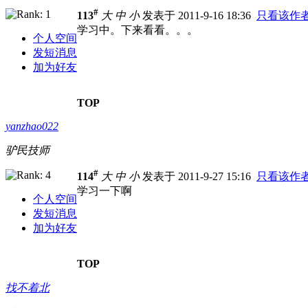
#
113
大
中
小
发表于 2011-9-16 18:36
只看该作
学习中。下来看看。。。
个人空间
发短消息
加为好友
TOP
yanzhao022
驴民技师
#
114
大
中
小
发表于 2011-9-27 15:16
只看该作
学习一下啊
个人空间
发短消息
加为好友
TOP
找不着北