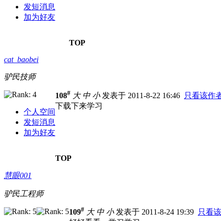
发短消息
加为好友
TOP
cat_baobei
驴民技师
#
108
大
中
小
发表于 2011-8-22 16:46
只看该作
下载下来学习
个人空间
发短消息
加为好友
TOP
慧眼001
驴民工程师
#
109
大
中
小
发表于 2011-8-24 19:39
只看