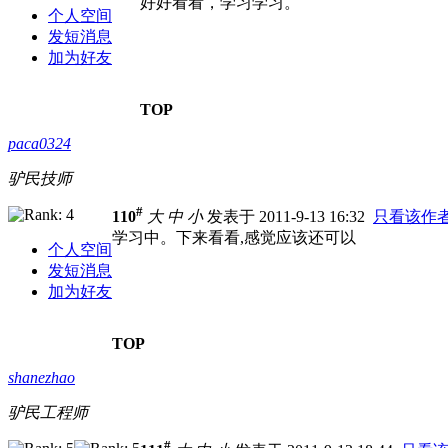
好好看看，学习学习。
个人空间
发短消息
加为好友
TOP
paca0324
驴民技师
#
110
大
中
小
发表于 2011-9-13 16:32
只看该作
学习中。下来看看,感觉应该还可以
个人空间
发短消息
加为好友
TOP
shanezhao
驴民工程师
#