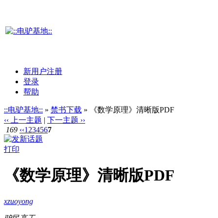
新用户注册
登录
帮助
::电驴基地::
»
禁书下载
» 《数学原理》清晰版PDF
‹‹ 上一主题
|
下一主题 ››
169
‹‹
1
2
3
4
5
6
7
打印
《数学原理》清晰版PDF
xzuoyong