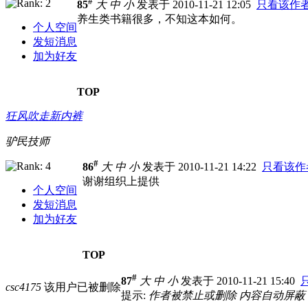
#
85
大
中
小
发表于 2010-11-21 12:05
只看该作
养生类书籍很多，不知这本如何。
个人空间
发短消息
加为好友
TOP
狂风吹走新内裤
驴民技师
#
86
大
中
小
发表于 2010-11-21 14:22
只看该作
谢谢组织上提供
个人空间
发短消息
加为好友
TOP
#
87
大
中
小
发表于 2010-11-21 15:40
csc4175
该用户已被删除
提示:
作者被禁止或删除 内容自动屏蔽