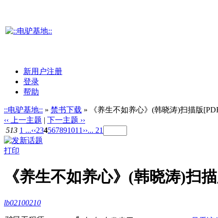
新用户注册
登录
帮助
::电驴基地::
»
禁书下载
» 《养生不如养心》(韩晓涛)扫描版[PDF
‹‹ 上一主题
|
下一主题 ››
513
1 ...
‹‹
2
3
4
5
6
7
8
9
10
11
››
... 21
打印
《养生不如养心》(韩晓涛)扫描版
lb02100210