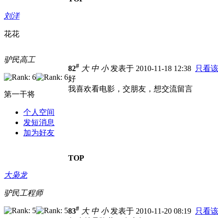
刘洋
花花
驴民高工
#
82
大
中
小
发表于 2010-11-18 12:38
只看
好
我喜欢看电影，交朋友，想交流留言
第一干将
个人空间
发短消息
加为好友
TOP
大枭龙
驴民工程师
#
83
大
中
小
发表于 2010-11-20 08:19
只看