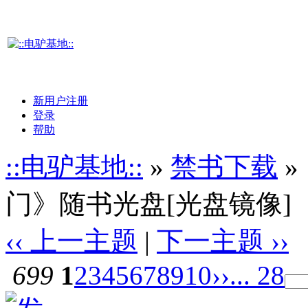
新用户注册
登录
帮助
::电驴基地::
»
禁书下载
»
门》随书光盘[光盘镜像]
‹‹ 上一主题
|
下一主题 ››
699
1
2
3
4
5
6
7
8
9
10
››
... 28