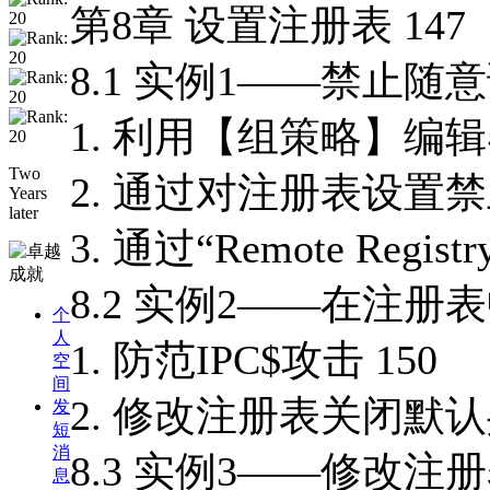
第8章 设置注册表 147
8.1 实例1——禁止随
1. 利用【组策略】编辑
Two
2. 通过对注册表设置禁
Years
later
3. 通过“Remote Re
8.2 实例2——在注册
个
人
1. 防范IPC$攻击 150
空
间
2. 修改注册表关闭默认共
发
短
消
8.3 实例3——修改注册
息