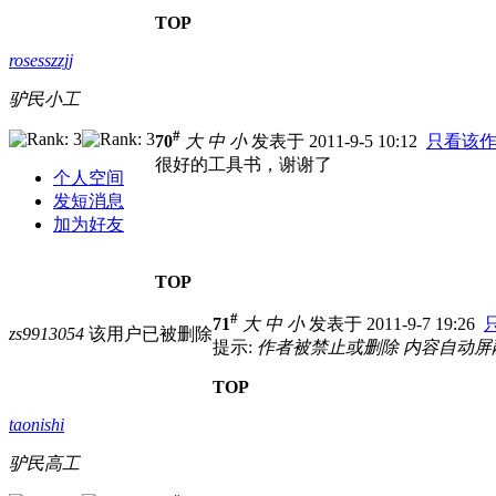
TOP
rosesszzjj
驴民小工
#
70
大
中
小
发表于 2011-9-5 10:12
只看该
很好的工具书，谢谢了
个人空间
发短消息
加为好友
TOP
#
71
大
中
小
发表于 2011-9-7 19:26
zs9913054
该用户已被删除
提示:
作者被禁止或删除 内容自动屏
TOP
taonishi
驴民高工