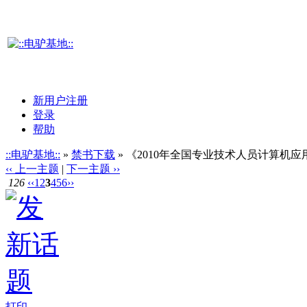
新用户注册
登录
帮助
::电驴基地::
»
禁书下载
» 《2010年全国专业技术人员计算机应
‹‹ 上一主题
|
下一主题 ››
126
‹‹
1
2
3
4
5
6
››
打印