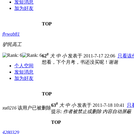
发短消息
加为好友
TOP
flywqb81
驴民高工
#
62
大
中
小
发表于 2011-7-17 22:06
只看该
想看，下个月考，书还没买呢！谢谢
个人空间
发短消息
加为好友
TOP
#
63
大
中
小
发表于 2011-7-18 10:41
只
xu0216
该用户已被删除
提示:
作者被禁止或删除 内容自动屏蔽
TOP
4280329