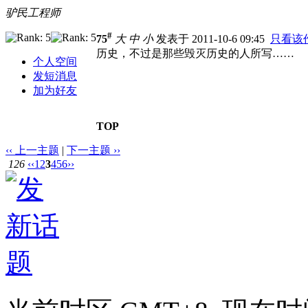
驴民工程师
#
75
大
中
小
发表于 2011-10-6 09:45
只看该
历史，不过是那些毁灭历史的人所写……
个人空间
发短消息
加为好友
TOP
‹‹ 上一主题
|
下一主题 ››
126
‹‹
1
2
3
4
5
6
››