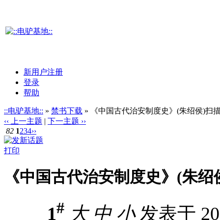
新用户注册
登录
帮助
::电驴基地::
»
禁书下载
» 《中国古代治安制度史》(朱绍侯)扫描版
‹‹ 上一主题
|
下一主题 ››
82
1
2
3
4
››
打印
《中国古代治安制度史》(朱绍侯)
#
1
大
中
小
发表于 2010