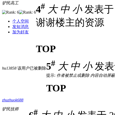
驴民高工
#
4
大
中
小
发表于 2
谢谢楼主的资源
个人空间
发短消息
加为好友
TOP
#
5
大
中
小
发表于 
hu13858
该用户已被删除
提示:
作者被禁止或删除 内容自动屏蔽
TOP
zhuzhuok688
驴民技师
#