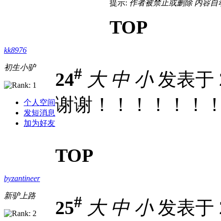
提示:
作者被禁止或删除 内容自
TOP
kk8976
初生小驴
#
24
大
中
小
发表于 20
谢谢！！！！！！
个人空间
发短消息
加为好友
TOP
byzantineer
新驴上路
#
25
大
中
小
发表于 20