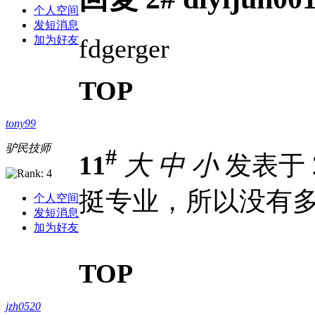
个人空间
发短消息
fdgerger
加为好友
TOP
tony99
驴民技师
#
11
大
中
小
发表于 20
挺专业，所以没有
个人空间
发短消息
加为好友
TOP
jzh0520