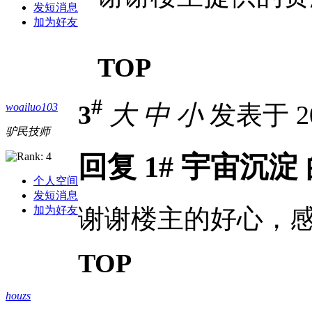
发短消息
加为好友
TOP
#
3
大
中
小
发表于 201
woailuo103
驴民技师
回复 1# 宇宙沉淀
个人空间
发短消息
谢谢楼主的好心，
加为好友
TOP
houzs