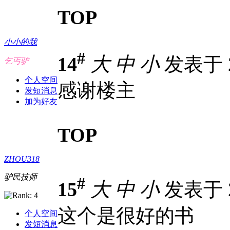
TOP
小小的我
#
14
大
中
小
发表于 20
乞丐驴
个人空间
感谢楼主
发短消息
加为好友
TOP
ZHOU318
驴民技师
#
15
大
中
小
发表于 20
这个是很好的书
个人空间
发短消息