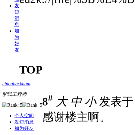
发
短
消
息
加
为
好
友
TOP
chinabackham
驴民工程师
#
8
大
中
小
发表于 2
感谢楼主啊。
个人空间
发短消息
加为好友