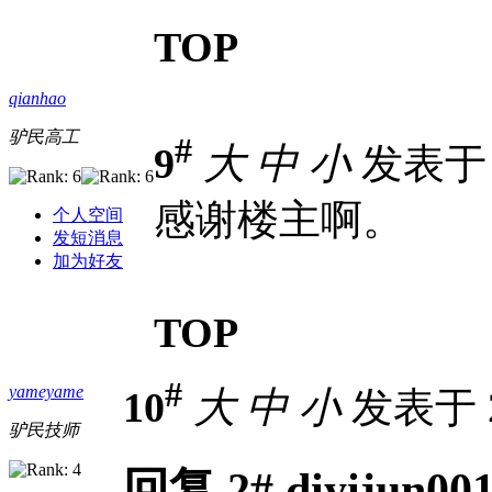
TOP
qianhao
驴民高工
#
9
大
中
小
发表于 2
感谢楼主啊。
个人空间
发短消息
加为好友
TOP
#
yameyame
10
大
中
小
发表于 20
驴民技师
回复 2# diyijun0