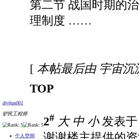
第二节 战国时期的
理制度 ……
[
本帖最后由 宇宙沉淀 于 
TOP
diyijun001
驴民工程师
#
2
大
中
小
发表于 2
谢谢楼主提供的资
个人空间