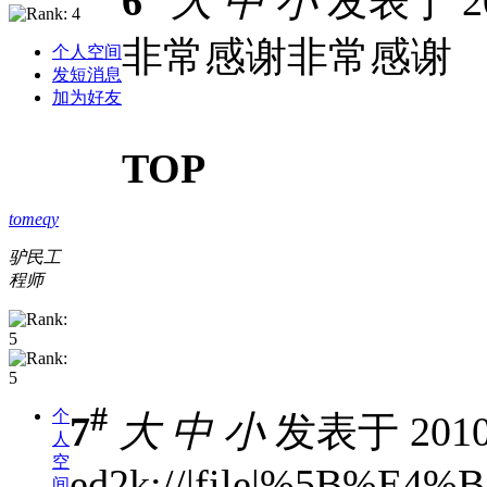
6
大
中
小
发表于 201
非常感谢非常感谢
个人空间
发短消息
加为好友
TOP
tomeqy
驴民工
程师
#
个
7
大
中
小
发表于 2010-
人
空
ed2k://|file|%5B%
间