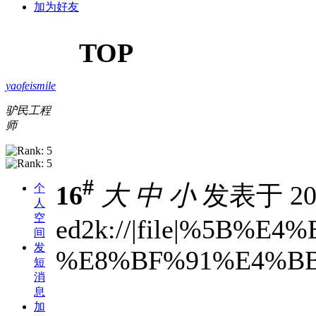
加为好友
TOP
yaofeismile
驴民工程
师
#
16
大
中
小
发表于 201
个
人
空
ed2k://|file|%5B
间
发
%E8%BF%91%E4%BB%A
短
消
息
加