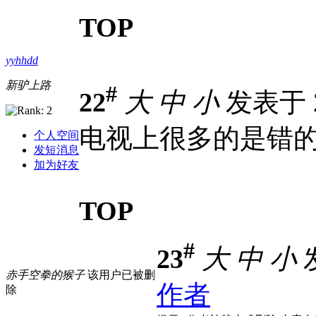
TOP
yyhhdd
新驴上路
#
22
大
中
小
发表于 20
电视上很多的是错
个人空间
发短消息
加为好友
TOP
#
23
大
中
小
发
赤手空拳的猴子
该用户已被删
作者
除