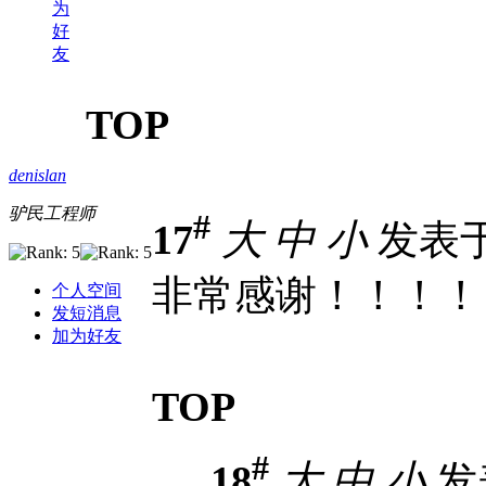
为
好
友
TOP
denislan
驴民工程师
#
17
大
中
小
发表于 2
非常感谢！！！！
个人空间
发短消息
加为好友
TOP
#
18
大
中
小
发表