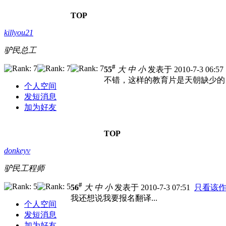
TOP
killyou21
驴民总工
#
55
大
中
小
发表于 2010-7-3 06:5
不错，这样的教育片是天朝缺少的
个人空间
发短消息
加为好友
TOP
donkeyv
驴民工程师
#
56
大
中
小
发表于 2010-7-3 07:51
只看该
我还想说我要报名翻译...
个人空间
发短消息
加为好友