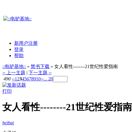
新用户注册
登录
帮助
::电驴基地::
»
禁书下载
» 女人看性--------21世纪性爱指南
‹‹ 上一主题
|
下一主题 ››
490
‹‹
1
2
3
4
5
6
7
8
9
10
››
... 20
打印
女人看性--------21世纪性爱指南
heibai