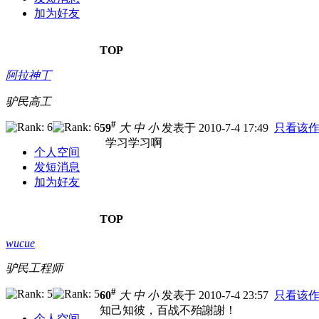
加为好友
TOP
阿拉神丁
驴民高工
#
59
大
中
小
发表于 2010-7-4 17:49
只看该
学习学习啊
个人空间
发短消息
加为好友
TOP
wucue
驴民工程师
#
60
大
中
小
发表于 2010-7-4 23:57
只看该
知己知彼，百战不殆謝謝！
个人空间