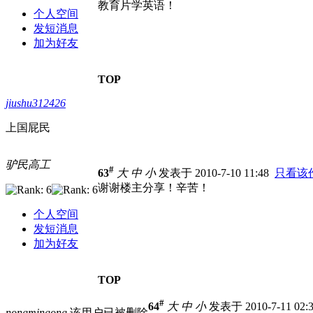
教育片学英语！
个人空间
发短消息
加为好友
TOP
jiushu312426
上国屁民
驴民高工
#
63
大
中
小
发表于 2010-7-10 11:48
只看该
谢谢楼主分享！辛苦！
个人空间
发短消息
加为好友
TOP
#
64
大
中
小
发表于 2010-7-11 02:
nongmingong
该用户已被删除