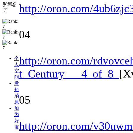
驴民总
http://oron.com/4ub6zjc
工
04
http://oron.com/rdvovce
个
人
t_Century___4_of_8_
[X
空
间
发
短
消
05
息
加
为
好
http://oron.com/v30uwm
友