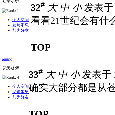
初生小驴
#
32
大
中
小
发表于 20
看看21世纪会有什
个人空间
发短消息
加为好友
TOP
lampo
驴民技师
#
33
大
中
小
发表于 20
确实大部分都是从
个人空间
发短消息
加为好友
TOP