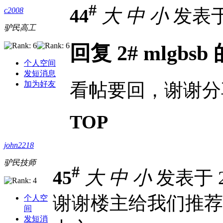
#
44
大
中
小
发表于 2
c2008
驴民高工
回复 2# mlgbs
个人空间
发短消息
看帖要回，谢谢分
加为好友
TOP
john2218
驴民技师
#
45
大
中
小
发表于 20
谢谢楼主给我们推荐
个人空
间
发短消