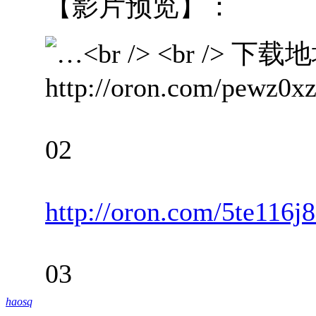
【影片预览】：
http://oron.com/pewz0x
02
http://oron.com/5te116j
03
haosq