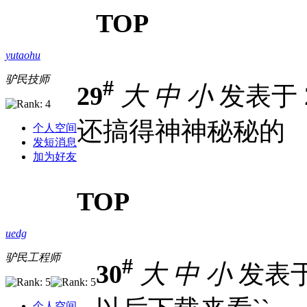
TOP
yutaohu
驴民技师
#
29
大
中
小
发表于 20
还搞得神神秘秘的
个人空间
发短消息
加为好友
TOP
uedg
驴民工程师
#
30
大
中
小
发表于 2
个人空间