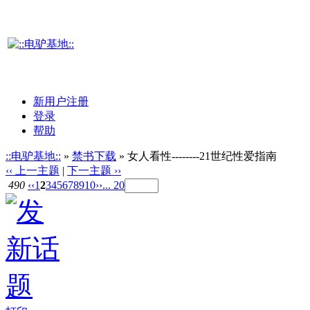
新用户注册
登录
帮助
::电驴基地::
»
禁书下载
» 女人看性--------21世纪性爱指南
‹‹ 上一主题
|
下一主题 ››
490
‹‹
1
2
3
4
5
6
7
8
9
10
››
... 20