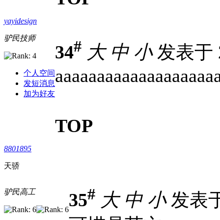
yayidesign
驴民技师
#
34
大
中
小
发表于 20
aaaaaaaaaaaaaaaaaaa
个人空间
发短消息
加为好友
TOP
8801895
天骄
#
驴民高工
35
大
中
小
发表于 2