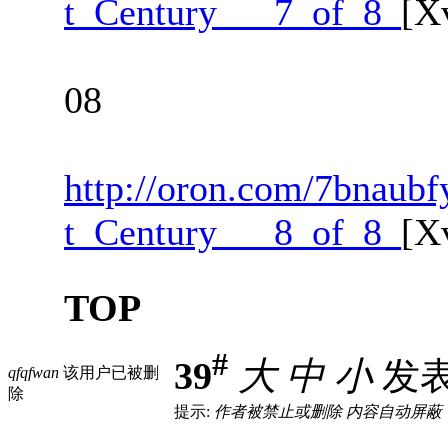
t_Century___7_of_8_
[X
08
http://oron.com/7bnaubf
t_Century___8_of_8_
[X
TOP
#
39
大
中
小
发表于
qfqfwan
该用户已被删
除
提示:
作者被禁止或删除 内容自动屏蔽