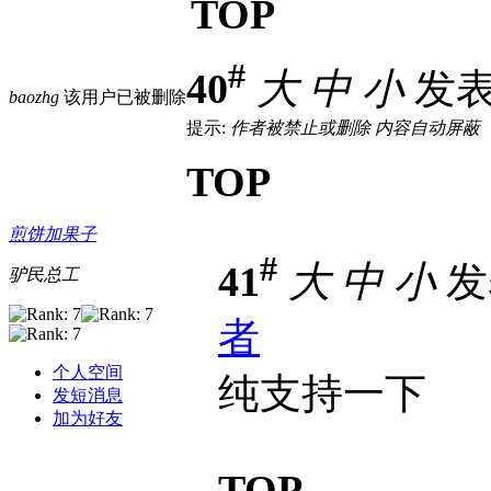
TOP
#
40
大
中
小
发表于
baozhg
该用户已被删除
提示:
作者被禁止或删除 内容自动屏蔽
TOP
煎饼加果子
#
41
大
中
小
发表
驴民总工
者
个人空间
纯支持一下
发短消息
加为好友
TOP