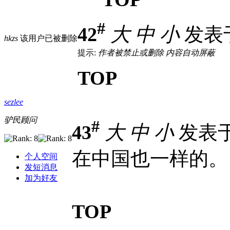
#
42
大
中
小
发表于 
hkzs
该用户已被删除
提示:
作者被禁止或删除 内容自动屏蔽
TOP
sezlee
驴民顾问
#
43
大
中
小
发表于 2
在中国也一样的。
个人空间
发短消息
加为好友
TOP