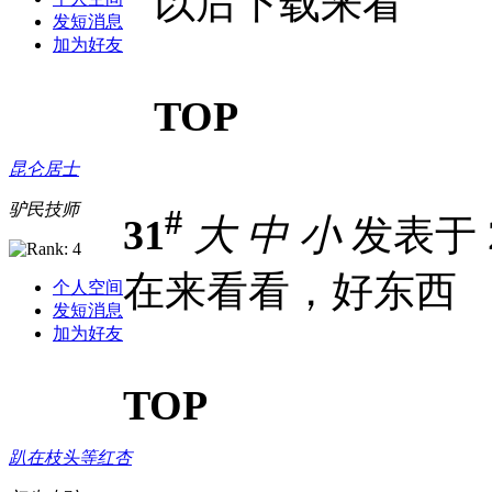
以后下载来看``
发短消息
加为好友
TOP
昆仑居士
驴民技师
#
31
大
中
小
发表于 20
在来看看，好东西
个人空间
发短消息
加为好友
TOP
趴在枝头等红杏