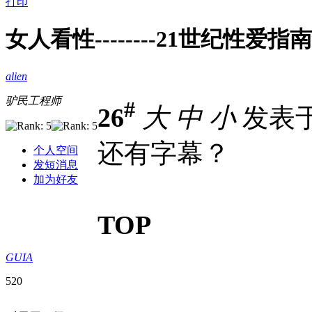
打印
女人看性--------21世纪性爱指南
alien
驴民工程师
#
26
大
中
小
发表于 2
还有字幕？
个人空间
发短消息
加为好友
TOP
GUIA
520