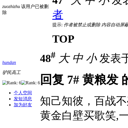
zuozhizhu
该用户已被删
者
除
提示:
作者被禁止或删除 内容自动屏
TOP
#
48
大
中
小
发表于 2
hundan
驴民高工
回复 7# 黄粮发
个人空间
知己知彼，百战不
发短消息
加为好友
黄金白壁买歌笑,