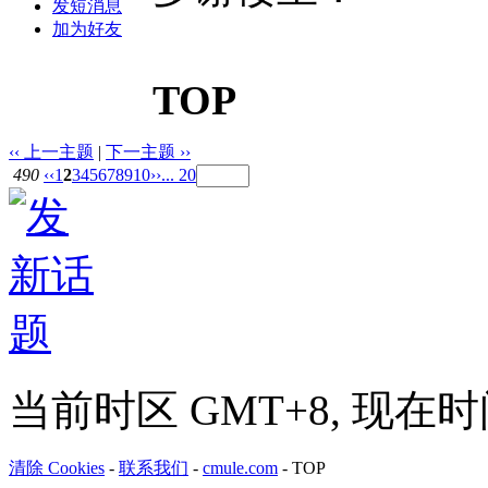
发短消息
加为好友
TOP
‹‹ 上一主题
|
下一主题 ››
490
‹‹
1
2
3
4
5
6
7
8
9
10
››
... 20
当前时区 GMT+8, 现在时间是 
清除 Cookies
-
联系我们
-
cmule.com
-
TOP