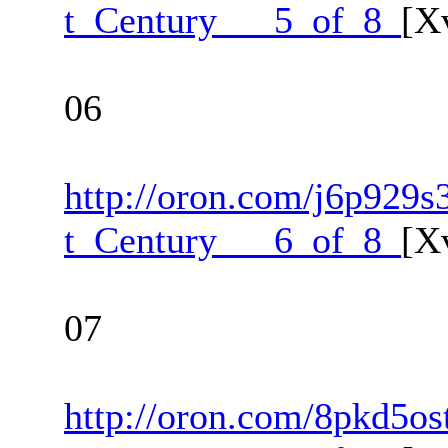
t_Century___5_of_8_
[X
06
http://oron.com/j6p929s3
t_Century___6_of_8_
[X
07
http://oron.com/8pkd5os