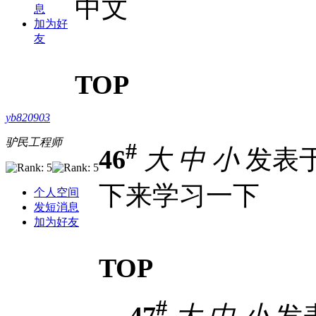
中文
息
加为好
友
TOP
yb820903
驴民工程师
#
46
大
中
小
发表于 2
下来学习一下
个人空间
发短消息
加为好友
TOP
#
47
大
中
小
发表于