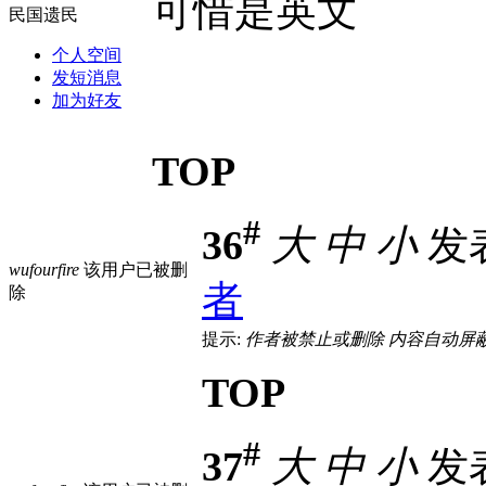
可惜是英文
民国遗民
个人空间
发短消息
加为好友
TOP
#
36
大
中
小
发表
wufourfire
该用户已被删
者
除
提示:
作者被禁止或删除 内容自动屏
TOP
#
37
大
中
小
发表