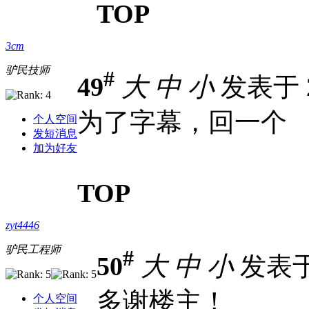
TOP
3cm
驴民技师
#
49
大
中
小
发表于 20
为了字幕，回一个
个人空间
发短消息
加为好友
TOP
zyt4446
驴民工程师
#
50
大
中
小
发表于 2
多谢楼主！
个人空间