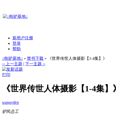
新用户注册
登录
帮助
::电驴基地::
»
禁书下载
» 《世界传世人体摄影【1-4集】》
‹‹ 上一主题
|
下一主题 ››
打印
《世界传世人体摄影【1-4集】
wangyifen
驴民总工