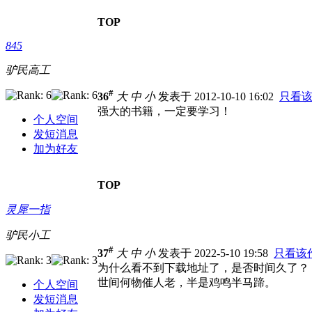
TOP
845
驴民高工
#
36
大
中
小
发表于 2012-10-10 16:02
只看
强大的书籍，一定要学习！
个人空间
发短消息
加为好友
TOP
灵犀一指
驴民小工
#
37
大
中
小
发表于 2022-5-10 19:58
只看该
为什么看不到下载地址了，是否时间久了？
世间何物催人老，半是鸡鸣半马蹄。
个人空间
发短消息