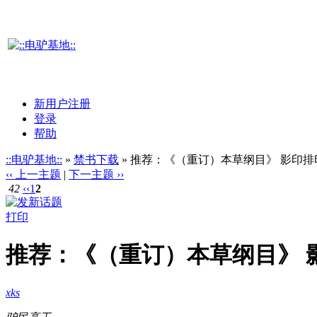
新用户注册
登录
帮助
::电驴基地::
»
禁书下载
» 推荐：《（重订）本草纲目》 影印
‹‹ 上一主题
|
下一主题 ››
42
‹‹
1
2
打印
推荐：《（重订）本草纲目》 
xks