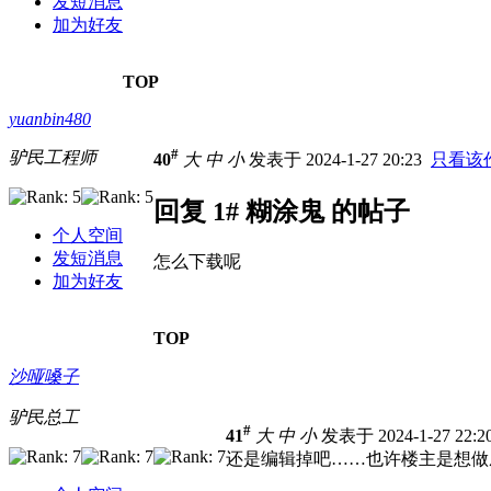
发短消息
加为好友
TOP
yuanbin480
#
驴民工程师
40
大
中
小
发表于 2024-1-27 20:23
只看该
回复 1# 糊涂鬼 的帖子
个人空间
发短消息
怎么下载呢
加为好友
TOP
沙哑嗓子
驴民总工
#
41
大
中
小
发表于 2024-1-27 22:
还是编辑掉吧……也许楼主是想做