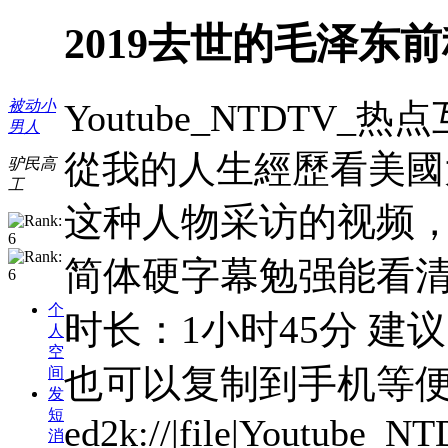
2019去世的毛泽东
Youtube_NTDTV_
被动小
男人
從我的人生經歷看美國
驴民高
工
这种人物采访的视频，信
简体硬字幕勉强能看清
个
时长：1小时45分 
人
空
也可以复制到手机等
间
发
短
ed2k://|file|Yout
消