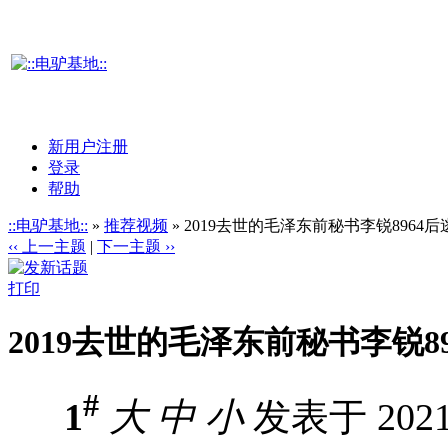
新用户注册
登录
帮助
::电驴基地::
»
推荐视频
» 2019去世的毛泽东前秘书李锐896
‹‹ 上一主题
|
下一主题 ››
打印
2019去世的毛泽东前秘书李锐
#
1
大
中
小
发表于 2021-