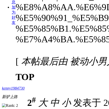
息
%E8%A8%AA.%E6%9
加
为
%E5%90%91_%E5%B
好
友
%E5%85%B1.%E5%8
%E7%A4%BA.%E5%85
[
本帖最后由 被动小男人 于 
TOP
kenny1984730
新驴上路
#
2
大
中
小
发表于 202