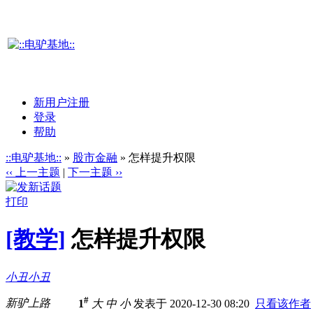
新用户注册
登录
帮助
::电驴基地::
»
股市金融
» 怎样提升权限
‹‹ 上一主题
|
下一主题 ››
打印
[教学]
怎样提升权限
小丑小丑
#
新驴上路
1
大
中
小
发表于 2020-12-30 08:20
只看该作者