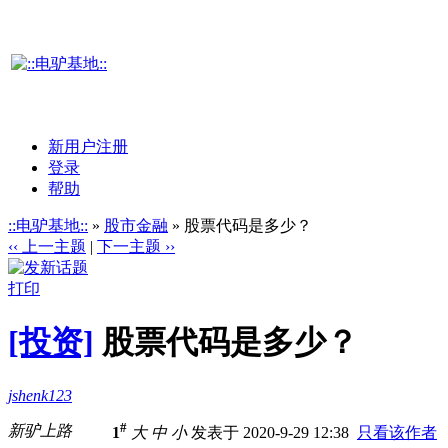
新用户注册
登录
帮助
::电驴基地::
»
股市金融
» 股票代码是多少？
‹‹ 上一主题
|
下一主题 ››
打印
[投资]
股票代码是多少？
jshenk123
#
新驴上路
1
大
中
小
发表于 2020-9-29 12:38
只看该作者