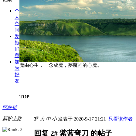
个
人
空
间
发
短
消
息
加
魔由心生，一念成魔，夢魘裡的心魔。
为
好
友
TOP
区块链
#
新驴上路
3
大
中
小
发表于 2020-9-17 21:21
只看该作者
回复 2# 紫蓝弯刀 的帖子