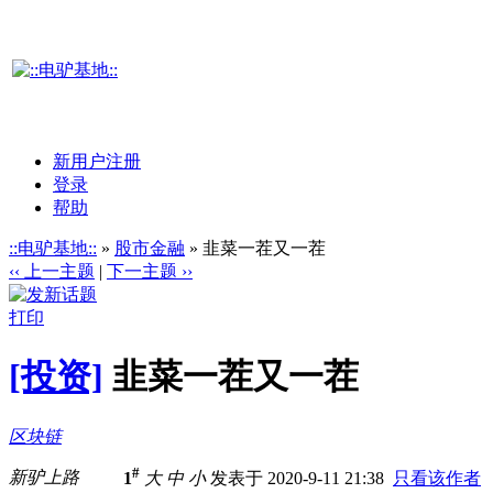
新用户注册
登录
帮助
::电驴基地::
»
股市金融
» 韭菜一茬又一茬
‹‹ 上一主题
|
下一主题 ››
打印
[投资]
韭菜一茬又一茬
区块链
#
新驴上路
1
大
中
小
发表于 2020-9-11 21:38
只看该作者