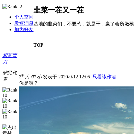
韭菜一茬又一茬
个人空间
发短消息
基地的韭菜们，不要怂，就是干，赢了会所嫩模
加为好友
TOP
紫蓝弯
刀
驴民代
#
2
大
中
小
发表于 2020-9-12 12:05
只看该作者
表
你是誰？