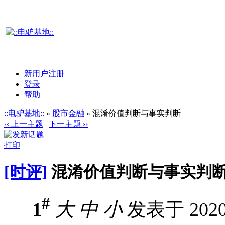
新用户注册
登录
帮助
::电驴基地::
»
股市金融
» 混淆价值判断与事实判断
‹‹ 上一主题
|
下一主题 ››
打印
[时评]
混淆价值判断与事实判
#
1
大
中
小
发表于 2020-