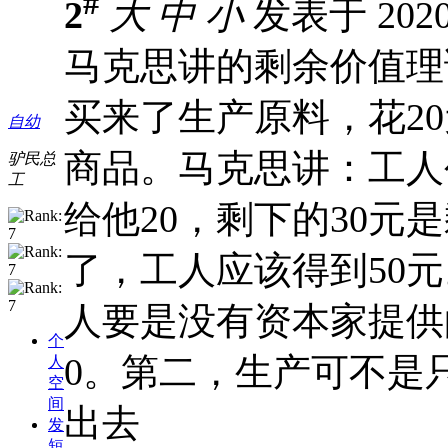
#
2
大
中
小
发表于 2020-
马克思讲的剩余价值理
买来了生产原料，花20
自幼
商品。马克思讲：工人
驴民总
工
给他20，剩下的30元
了，工人应该得到50
人要是没有资本家提供
个
0。第二，生产可不是
人
空
间
出去
发
短