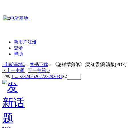
新用户注册
登录
帮助
::电驴基地::
»
禁书下载
» 《怎样学剪纸》(要红霞)高清版[PDF]
‹‹ 上一主题
|
下一主题 ››
799
1 ...
‹‹
23
24
25
26
27
28
29
30
31
32