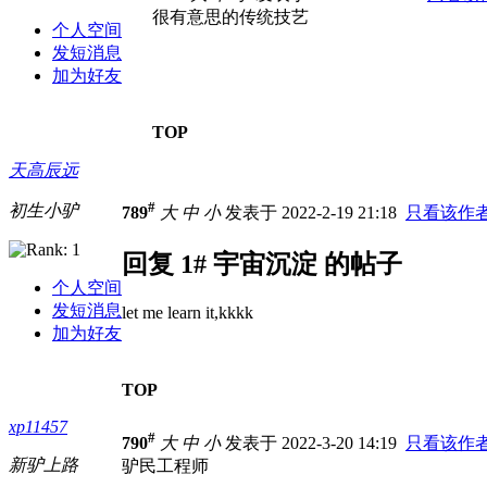
很有意思的传统技艺
个人空间
发短消息
加为好友
TOP
天高辰远
#
初生小驴
789
大
中
小
发表于 2022-2-19 21:18
只看该作
回复 1# 宇宙沉淀 的帖子
个人空间
发短消息
let me learn it,kkkk
加为好友
TOP
xp11457
#
790
大
中
小
发表于 2022-3-20 14:19
只看该作
新驴上路
驴民工程师