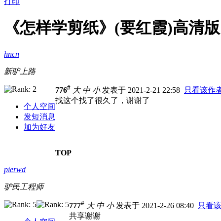
打印
《怎样学剪纸》(要红霞)高清版[
hncn
新驴上路
#
776
大
中
小
发表于 2021-2-21 22:58
只看该作
找这个找了很久了，谢谢了
个人空间
发短消息
加为好友
TOP
pierwd
驴民工程师
#
777
大
中
小
发表于 2021-2-26 08:40
只看
共享谢谢