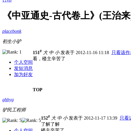
《中亚通史-古代卷上》(王治来)
placebonk
初生小驴
#
151
大
中
小
发表于 2012-11-16 11:18
只看该作
看，楼主辛苦了
个人空间
发短消息
加为好友
TOP
ghhyg
驴民工程师
#
152
大
中
小
发表于 2012-11-17 13:39
只看
了解了解
楼主辛苦了
个人空间