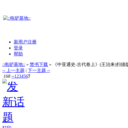
新用户注册
登录
帮助
::电驴基地::
»
禁书下载
» 《中亚通史-古代卷上》(王治来)扫描版[
‹‹ 上一主题
|
下一主题 ››
168
‹‹
1
2
3
4
5
6
7
打印