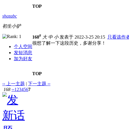
TOP
shqzabc
初生小驴
#
168
大
中
小
发表于 2022-3-25 20:15
只看该作
很想了解一下这段历史，多谢分享！
个人空间
发短消息
加为好友
TOP
‹‹ 上一主题
|
下一主题 ››
168
‹‹
1
2
3
4
5
6
7