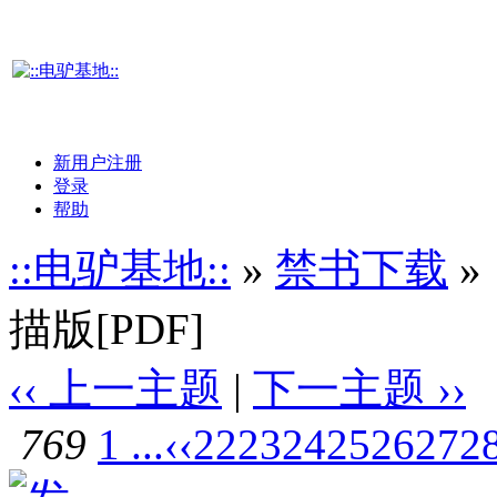
新用户注册
登录
帮助
::电驴基地::
»
禁书下载
»
描版[PDF]
‹‹ 上一主题
|
下一主题 ››
769
1 ...
‹‹
22
23
24
25
26
27
2