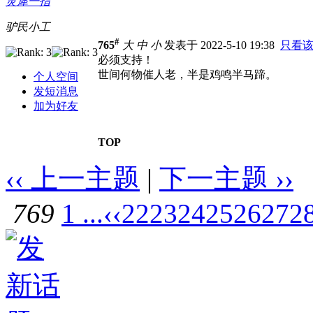
灵犀一指
驴民小工
#
765
大
中
小
发表于 2022-5-10 19:38
只看
必须支持！
世间何物催人老，半是鸡鸣半马蹄。
个人空间
发短消息
加为好友
TOP
‹‹ 上一主题
|
下一主题 ››
769
1 ...
‹‹
22
23
24
25
26
27
2