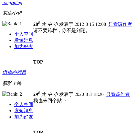
rongziping
初生小驴
#
28
大
中
小
发表于 2012-8-15 12:08
只看该作者
请不要跨栏，你不是刘翔。
个人空间
发短消息
加为好友
TOP
燃烧的烈风
新驴上路
#
29
大
中
小
发表于 2020-8-3 18:26
只看该作者
我也来回个贴~·
个人空间
发短消息
加为好友
TOP