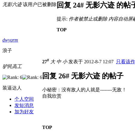
回复 24# 无影六迹 的帖
无影六迹
该用户已被删除
提示:
作者被禁止或删除 内容自动屏
TOP
dwyqrm
浪子
#
27
大
中
小
发表于 2012-8-7 12:07
只看该
驴民高工
回复 26# 无影六迹 的帖子
装逼达人
小秘密：没有敌人的人就是--------无敌！
自我欣赏
个人空间
发短消息
加为好友
TOP