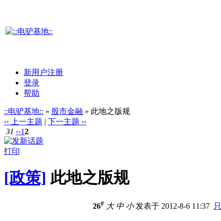
新用户注册
登录
帮助
::电驴基地::
»
股市金融
» 此地之版规
‹‹ 上一主题
|
下一主题 ››
31
‹‹
1
2
打印
[政策]
此地之版规
#
26
大
中
小
发表于 2012-8-6 11:37