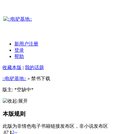
新用户注册
登录
帮助
收藏本版
|
我的话题
::电驴基地::
» 禁书下载
版主: *空缺中*
本版规则
此版为非情色电子书籍链接发布区，非小说发布区
87
1
2
››