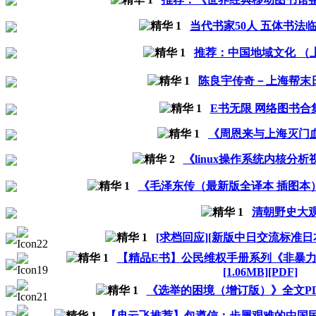
当代书家50人 五体书法
推荐：中国地域文化 （
陈良宇传奇－上海帮末
E书无限 网络图书合
《周恩来与上海灭门
《linux操作系统内核分析视
《毛泽东传（最新版全译本 插图本
清朝野史大
[求档回应][新版中日交流标准
【精品E书】公民维权手册系列《非暴力
[1.06MB][PDF]
《选举的困境（增订版）》全文PDF
【冉云飞推荐】包遵信：步履艰难的中国