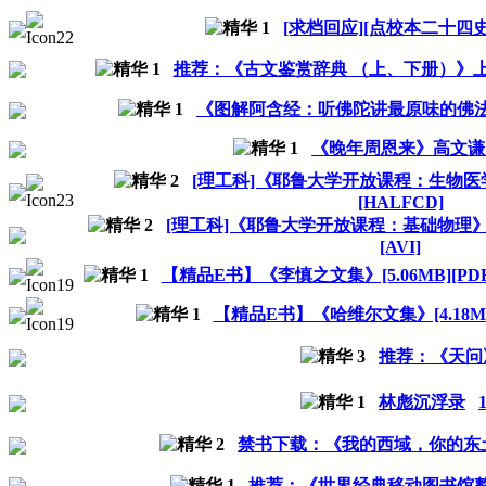
[求档回应][点校本二十四
推荐：《古文鉴赏辞典 （上、下册）》上
《图解阿含经：听佛陀讲最原味的佛法》
《晚年周恩来》高文谦
[理工科]《耶鲁大学开放课程：生物医学
[HALFCD]
[理工科]《耶鲁大学开放课程：基础物理》[全
[AVI]
【精品E书】《李慎之文集》[5.06MB][
【精品E书】《哈维尔文集》[4.18M
推荐：《天问
林彪沉浮录
禁书下载：《我的西域，你的东
推荐：《世界经典移动图书馆整理