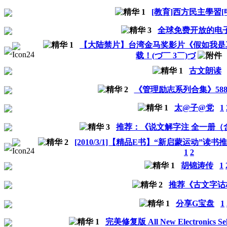
[教育]西方民主學習[
全球免费开放的电
【大陆禁片】台湾金马奖影片《假如我是
载！(づ￣ 3￣)づ
古文朗读
《管理励志系列合集》588
太@子@党
1
推荐：《说文解字注 全一册（
[2010/3/1]【精品E书】“新启蒙运动”读
1
2
胡锦涛传
1
推荐《古文字诂
分享G宝盘
1
完美修复版 All New Electronics Self