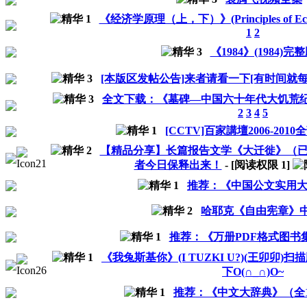
《经济学原理（上，下）》(Principles of Eco
1
2
《1984》(1984)完整
[本版区发帖公告]来者请看一下[有时间就
全文下载：《墓碑—中国六十年代大饥荒纪
2
3
4
5
[CCTV]百家講壇2006-201
【精品分享】长篇报告文学《大迁徙》（已
者今日保释出来！
- [阅读权限
1
]
推荐：《中国公文实用
哈耶克《自由宪章》
推荐：《万册PDF格式图书集》
《我兔斯基你》(I TUZKI U?)(王卯卯)
下O(∩_∩)O~
推荐：《中文大辞典》（全10