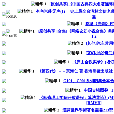
[原创共享]《中国古典四大名著连环画》[2
有色岂能无声(1)----史上最全台湾林文信
集
都梁《亮剑》P
[原创共享][合集]《网络玄幻小说合集》典藏版V1
1
2
[其他]汽车常
[玄幻小说]奇门
《庐山会议实录》(增订本
《第四代》－－宗海仁 著 香港明镜出版社
G101、G901系列图集全本
中国古镇图鉴
1
《麻省理工学院开放课程：算法导论》(MIT - Intro
[RMVB]
漢譯世界學術著名叢書213部 [CH