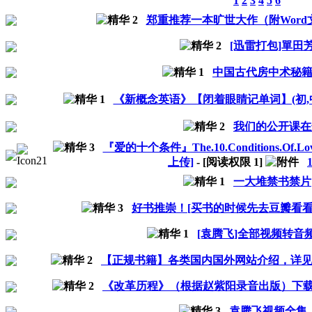
1
2
3
4
5
6
郑重推荐一本旷世大作（附Word
[迅雷打包]單田
中国古代房中术秘
《新概念英语》【闭着眼睛记单词】(初,中,
我们的公开课在
『爱的十个条件』The.10.Conditions.Of.L
上传]
- [阅读权限
1
]
一大堆禁书禁片
好书推崇！[买书的时候先去豆瓣看看
[袁腾飞]全部视频转音频
【正规书籍】各类国内国外网站介绍，详见1，
《改革历程》（根据赵紫阳录音出版）下载
袁腾飞视频全集